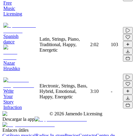
Free
Music
Licensing
Spanish
Latin, Strings, Piano,
dance
Traditional, Happy,
2:02
103
Energetic
Nazar
Hrushko
Electronic, Strings, Bass,
Write
Hybrid, Emotional,
3:10
-
Your
Happy, Energetic
Story
Infraction
©
2026
Jamendo Licensing
Descargar la app
Enlaces útiles
Catálogo musical
Radios In-store
Precios
Contacto
Centro de