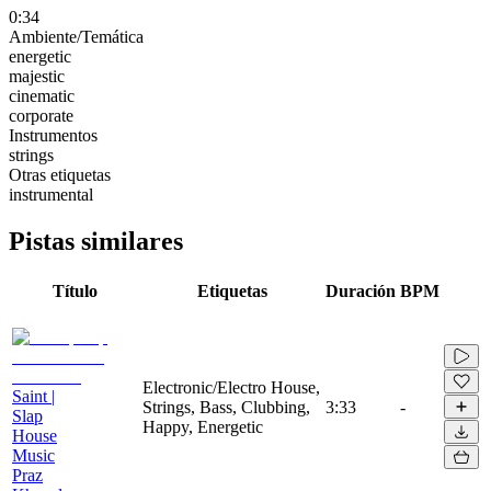
0:34
Ambiente/Temática
energetic
majestic
cinematic
corporate
Instrumentos
strings
Otras etiquetas
instrumental
Pistas similares
Título
Etiquetas
Duración
BPM
Electronic/Electro House,
Saint |
Strings, Bass, Clubbing,
3:33
-
Slap
Happy, Energetic
House
Music
Praz