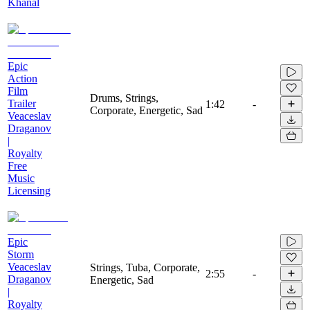
Khanal
Epic
Action
Film
Drums, Strings,
Trailer
1:42
-
Corporate, Energetic, Sad
Veaceslav
Draganov
|
Royalty
Free
Music
Licensing
Epic
Storm
Veaceslav
Strings, Tuba, Corporate,
2:55
-
Draganov
Energetic, Sad
|
Royalty