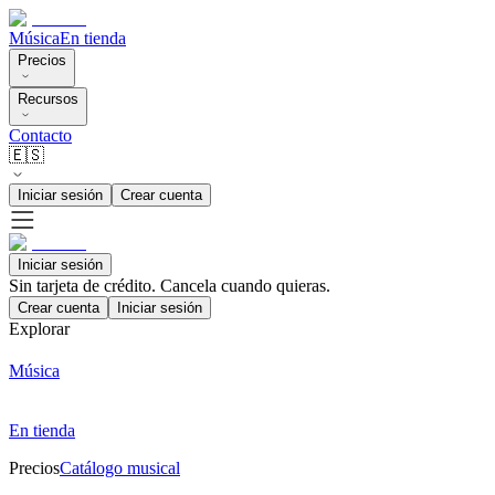
Música
En tienda
Precios
Recursos
Contacto
🇪🇸
Iniciar sesión
Crear cuenta
Iniciar sesión
Sin tarjeta de crédito. Cancela cuando quieras.
Crear cuenta
Iniciar sesión
Explorar
Música
En tienda
Precios
Catálogo musical