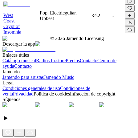
Pop, Electricguitar,
West
3:52
-
Upbeat
Coast
Crypt of
Insomnia
©
2026
Jamendo Licensing
Descargar la app
Enlaces útiles
Catálogo musical
Radios In-store
Precios
Contacto
Centro de
ayuda
Contacto
Jamendo
Jamendo para artistas
Jamendo Music
Legal
Condiciones generales de uso
Condiciones de
venta
Privacidad
Política de cookies
Infracción de copyright
Síguenos