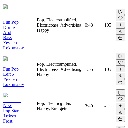
Pop, Electroamplified,
Fun Pop
Electricbass, Advertising,
0:43
105
Drums
Happy
And
Bass
Yevhen
Lokhmatov
Pop, Electroamplified,
Fun Pop
Electricbass, Advertising,
1:55
105
Edit 5
Happy
Yevhen
Lokhmatov
Pop, Electricguitar,
New
3:49
-
Happy, Energetic
Pop Star
Jackson
Frost