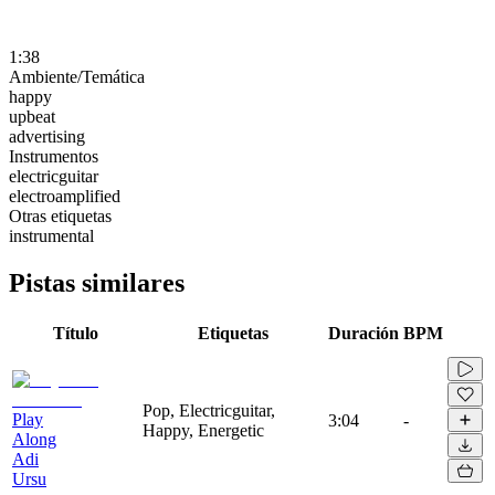
1:38
Ambiente/Temática
happy
upbeat
advertising
Instrumentos
electricguitar
electroamplified
Otras etiquetas
instrumental
Pistas similares
Título
Etiquetas
Duración
BPM
Pop, Electricguitar,
Play
3:04
-
Happy, Energetic
Along
Adi
Ursu