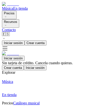
Música
En tienda
Precios
Recursos
Contacto
🇪🇸
Iniciar sesión
Crear cuenta
Iniciar sesión
Sin tarjeta de crédito. Cancela cuando quieras.
Crear cuenta
Iniciar sesión
Explorar
Música
En tienda
Precios
Catálogo musical