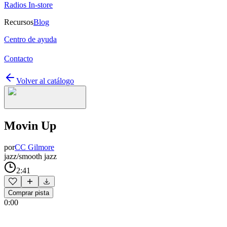
Radios In-store
Recursos
Blog
Centro de ayuda
Contacto
Volver al catálogo
Movin Up
por
CC Gilmore
jazz/smooth jazz
2:41
Comprar pista
0:00