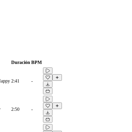
Duración
BPM
Happy
2:41
-
y
2:50
-