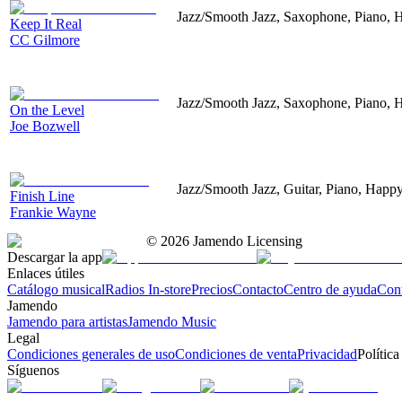
Jazz/Smooth Jazz, Saxophone, Piano, 
Keep It Real
CC Gilmore
Jazz/Smooth Jazz, Saxophone, Piano, 
On the Level
Joe Bozwell
Jazz/Smooth Jazz, Guitar, Piano, Happ
Finish Line
Frankie Wayne
©
2026
Jamendo Licensing
Descargar la app
Enlaces útiles
Catálogo musical
Radios In-store
Precios
Contacto
Centro de ayuda
Con
Jamendo
Jamendo para artistas
Jamendo Music
Legal
Condiciones generales de uso
Condiciones de venta
Privacidad
Política
Síguenos