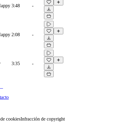
Happy
3:48
-
Happy
2:08
-
y
3:35
-
tacto
 de cookies
Infracción de copyright