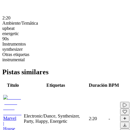
2:20
Ambiente/Temática
upbeat
energetic
90s
Instrumentos
synthesizer
Otras etiquetas
instrumental
Pistas similares
Título
Etiquetas
Duración
BPM
Electronic/Dance, Synthesizer,
Marvel
2:20
-
Party, Happy, Energetic
|
House