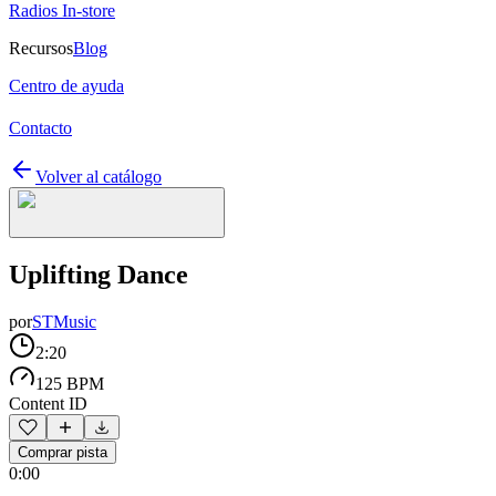
Radios In-store
Recursos
Blog
Centro de ayuda
Contacto
Volver al catálogo
Uplifting Dance
por
STMusic
2:20
125 BPM
Content ID
Comprar pista
0:00