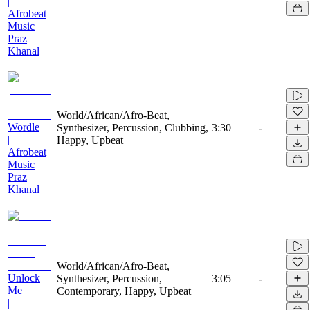
|
Afrobeat
Music
Praz
Khanal
World/African/Afro-Beat,
Wordle
Synthesizer, Percussion, Clubbing,
3:30
-
|
Happy, Upbeat
Afrobeat
Music
Praz
Khanal
World/African/Afro-Beat,
Unlock
Synthesizer, Percussion,
3:05
-
Me
Contemporary, Happy, Upbeat
|