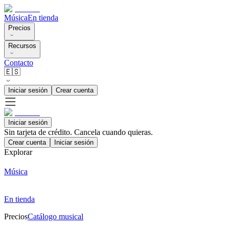
Música
En tienda
Precios
Recursos
Contacto
🇪🇸
Iniciar sesión
Crear cuenta
Iniciar sesión
Sin tarjeta de crédito. Cancela cuando quieras.
Crear cuenta
Iniciar sesión
Explorar
Música
En tienda
Precios
Catálogo musical