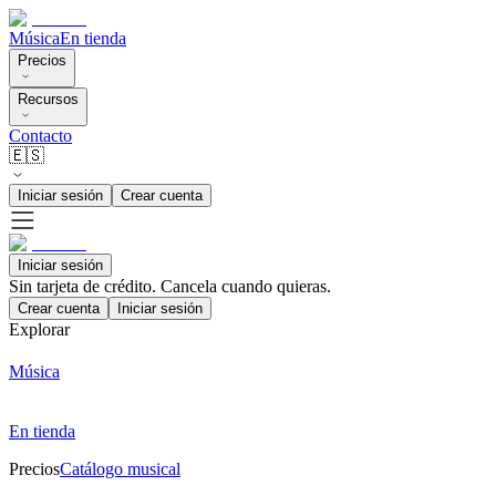
Música
En tienda
Precios
Recursos
Contacto
🇪🇸
Iniciar sesión
Crear cuenta
Iniciar sesión
Sin tarjeta de crédito. Cancela cuando quieras.
Crear cuenta
Iniciar sesión
Explorar
Música
En tienda
Precios
Catálogo musical