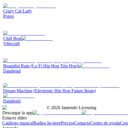
Crazy Cat Lady
Popoi
Chill Beat
Vibecraft
Beautiful Rain (Lo Fi Hip Hop Trip Hop)
Databend
Dream Machine (Electronic Hip Hop Future Beats)
Databend
©
2026
Jamendo Licensing
Descargar la app
Enlaces útiles
Catálogo musical
Radios In-store
Precios
Contacto
Centro de ayuda
Con