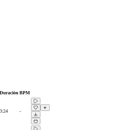
Duración
BPM
3:24
-