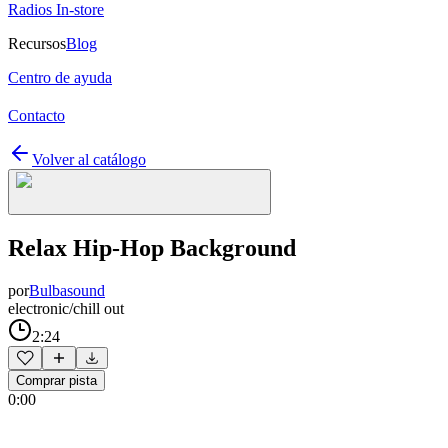
Radios In-store
Recursos
Blog
Centro de ayuda
Contacto
Volver al catálogo
Relax Hip-Hop Background
por
Bulbasound
electronic/chill out
2:24
Comprar pista
0:00