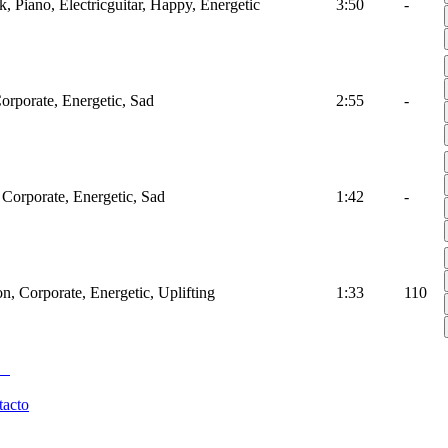
k, Piano, Electricguitar, Happy, Energetic
3:50
-
Corporate, Energetic, Sad
2:55
-
 Corporate, Energetic, Sad
1:42
-
on, Corporate, Energetic, Uplifting
1:33
110
tacto