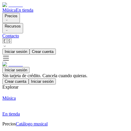
Música
En tienda
Precios
Recursos
Contacto
🇪🇸
Iniciar sesión
Crear cuenta
Iniciar sesión
Sin tarjeta de crédito. Cancela cuando quieras.
Crear cuenta
Iniciar sesión
Explorar
Música
En tienda
Precios
Catálogo musical