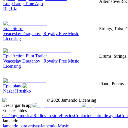
Alternative/Roc
Long Long Time Ago
Big Liz
Epic Storm
Strings, Tuba, 
Veaceslav Draganov | Royalty Free Music
Licensing
Epic Action Film Trailer
Drums, Strings,
Veaceslav Draganov | Royalty Free Music
Licensing
Piano, Percussi
Epic piano
Nazar Hrushko
©
2026
Jamendo Licensing
Descargar la app
Enlaces útiles
Catálogo musical
Radios In-store
Precios
Contacto
Centro de ayuda
Con
Jamendo
Jamendo para artistas
Jamendo Music