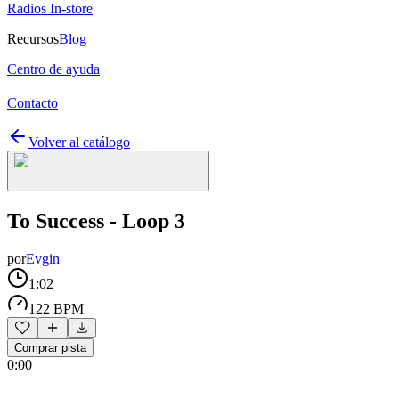
Radios In-store
Recursos
Blog
Centro de ayuda
Contacto
Volver al catálogo
To Success - Loop 3
por
Evgin
1:02
122 BPM
Comprar pista
0:00