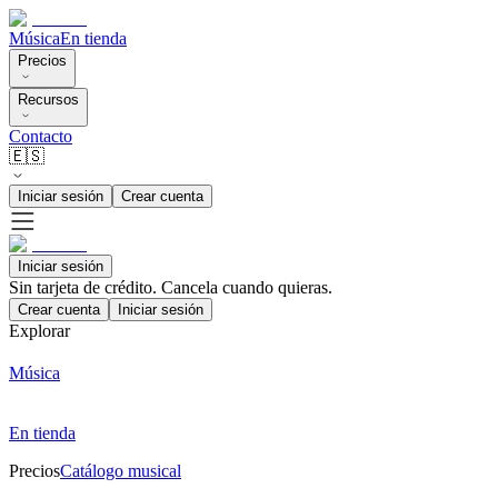
Música
En tienda
Precios
Recursos
Contacto
🇪🇸
Iniciar sesión
Crear cuenta
Iniciar sesión
Sin tarjeta de crédito. Cancela cuando quieras.
Crear cuenta
Iniciar sesión
Explorar
Música
En tienda
Precios
Catálogo musical