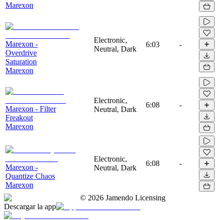
Marexon
Electronic,
Marexon -
6:03
-
Neutral, Dark
Overdrive
Saturation
Marexon
Electronic,
6:08
-
Marexon - Filter
Neutral, Dark
Freakout
Marexon
Electronic,
6:08
-
Marexon -
Neutral, Dark
Quantize Chaos
Marexon
©
2026
Jamendo Licensing
Descargar la app