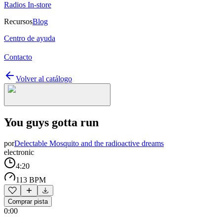
Radios In-store
Recursos
Blog
Centro de ayuda
Contacto
Volver al catálogo
You guys gotta run
por
Delectable Mosquito and the radioactive dreams
electronic
4:20
113 BPM
Comprar pista
0:00