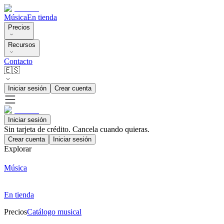
Música
En tienda
Precios
Recursos
Contacto
🇪🇸
Iniciar sesión
Crear cuenta
Iniciar sesión
Sin tarjeta de crédito. Cancela cuando quieras.
Crear cuenta
Iniciar sesión
Explorar
Música
En tienda
Precios
Catálogo musical