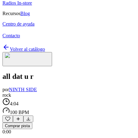
Radios In-store
Recursos
Blog
Centro de ayuda
Contacto
Volver al catálogo
all dat u r
por
NINTH SIDE
rock
4:04
100 BPM
Comprar pista
0:00