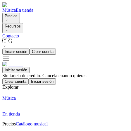
Música
En tienda
Precios
Recursos
Contacto
🇪🇸
Iniciar sesión
Crear cuenta
Iniciar sesión
Sin tarjeta de crédito. Cancela cuando quieras.
Crear cuenta
Iniciar sesión
Explorar
Música
En tienda
Precios
Catálogo musical