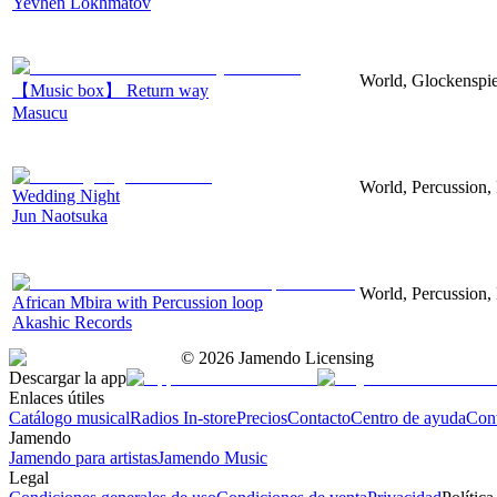
Yevhen Lokhmatov
World, Glockenspiel
【Music box】 Return way
Masucu
World, Percussion, 
Wedding Night
Jun Naotsuka
World, Percussion, 
African Mbira with Percussion loop
Akashic Records
©
2026
Jamendo Licensing
Descargar la app
Enlaces útiles
Catálogo musical
Radios In-store
Precios
Contacto
Centro de ayuda
Con
Jamendo
Jamendo para artistas
Jamendo Music
Legal