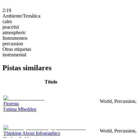
2:19
Ambiente/Temática
calm
peaceful
atmospheric
Instrumentos
percussion
Otras etiquetas
instrumental
Pistas similares
Título
World, Percussion,
Floresta
Fatima Mhedden
World, Percussion,
Thinking About Infographics