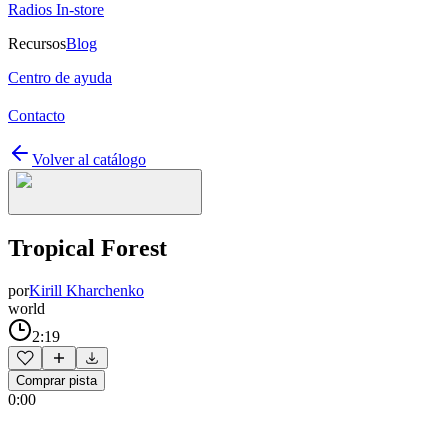
Radios In-store
Recursos
Blog
Centro de ayuda
Contacto
Volver al catálogo
Tropical Forest
por
Kirill Kharchenko
world
2:19
Comprar pista
0:00