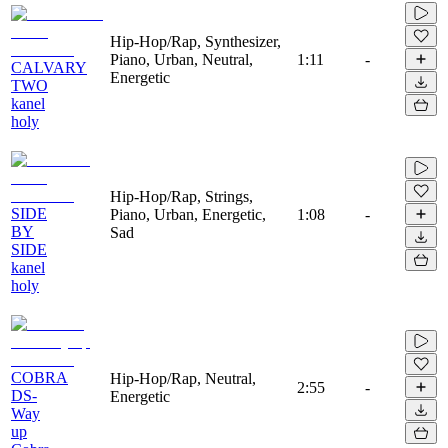
Hip-Hop/Rap, Synthesizer,
Piano, Urban, Neutral,
1:11
-
CALVARY
Energetic
TWO
kanel
holy
Hip-Hop/Rap, Strings,
SIDE
Piano, Urban, Energetic,
1:08
-
BY
Sad
SIDE
kanel
holy
COBRA
Hip-Hop/Rap, Neutral,
2:55
-
DS-
Energetic
Way
up