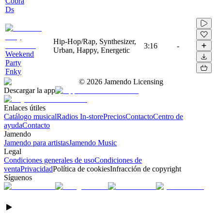
Cobra
Ds
Hip-Hop/Rap, Synthesizer,
3:16
-
Urban, Happy, Energetic
Weekend
Party
Fnky
©
2026
Jamendo Licensing
Descargar la app
Enlaces útiles
Catálogo musical
Radios In-store
Precios
Contacto
Centro de
ayuda
Contacto
Jamendo
Jamendo para artistas
Jamendo Music
Legal
Condiciones generales de uso
Condiciones de
venta
Privacidad
Política de cookies
Infracción de copyright
Síguenos