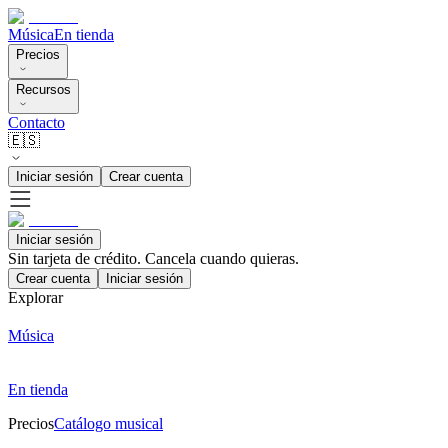
Música
En tienda
Precios
Recursos
Contacto
🇪🇸
Iniciar sesión
Crear cuenta
Iniciar sesión
Sin tarjeta de crédito. Cancela cuando quieras.
Crear cuenta
Iniciar sesión
Explorar
Música
En tienda
Precios
Catálogo musical