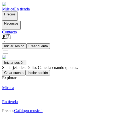
Música
En tienda
Precios
Recursos
Contacto
🇪🇸
Iniciar sesión
Crear cuenta
Iniciar sesión
Sin tarjeta de crédito. Cancela cuando quieras.
Crear cuenta
Iniciar sesión
Explorar
Música
En tienda
Precios
Catálogo musical