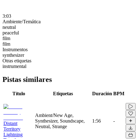
3:03
Ambiente/Temática
neutral
peaceful
film
film
Instrumentos
synthesizer
Otras etiquetas
instrumental
Pistas similares
Título
Etiquetas
Duración
BPM
Ambient/New Age,
Synthesizer, Soundscape,
1:56
-
Distant
Neutral, Strange
Territory
Lightning