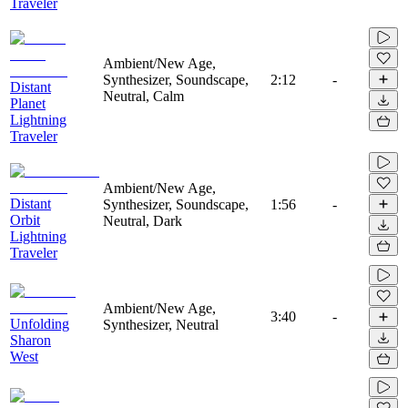
Traveler
Ambient/New Age,
Synthesizer, Soundscape,
2:12
-
Distant
Neutral, Calm
Planet
Lightning
Traveler
Ambient/New Age,
Distant
Synthesizer, Soundscape,
1:56
-
Orbit
Neutral, Dark
Lightning
Traveler
Ambient/New Age,
3:40
-
Unfolding
Synthesizer, Neutral
Sharon
West