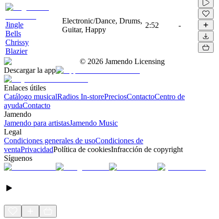
Electronic/Dance, Drums,
Jingle
2:52
-
Guitar, Happy
Bells
Chrissy
Blazier
©
2026
Jamendo Licensing
Descargar la app
Enlaces útiles
Catálogo musical
Radios In-store
Precios
Contacto
Centro de
ayuda
Contacto
Jamendo
Jamendo para artistas
Jamendo Music
Legal
Condiciones generales de uso
Condiciones de
venta
Privacidad
Política de cookies
Infracción de copyright
Síguenos