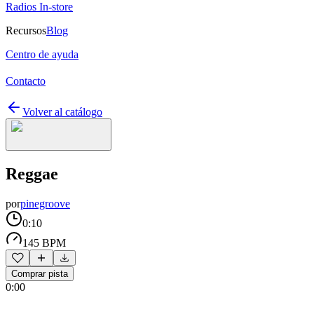
Radios In-store
Recursos
Blog
Centro de ayuda
Contacto
Volver al catálogo
Reggae
por
pinegroove
0:10
145 BPM
Comprar pista
0:00