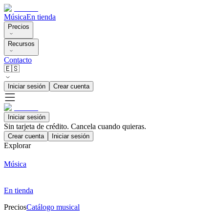
Música
En tienda
Precios
Recursos
Contacto
🇪🇸
Iniciar sesión
Crear cuenta
Iniciar sesión
Sin tarjeta de crédito. Cancela cuando quieras.
Crear cuenta
Iniciar sesión
Explorar
Música
En tienda
Precios
Catálogo musical