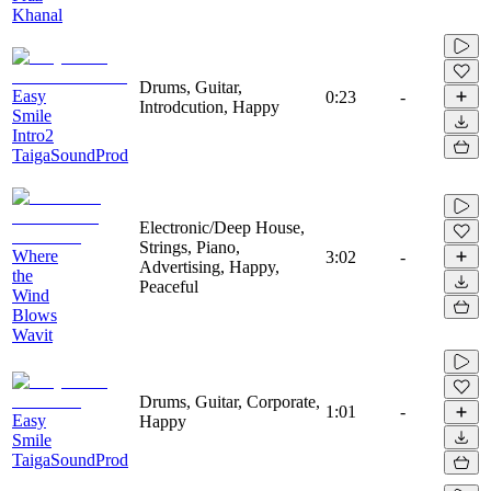
Khanal
Drums, Guitar,
Easy
0:23
-
Introdcution, Happy
Smile
Intro2
TaigaSoundProd
Electronic/Deep House,
Strings, Piano,
Where
3:02
-
Advertising, Happy,
the
Peaceful
Wind
Blows
Wavit
Drums, Guitar, Corporate,
1:01
-
Easy
Happy
Smile
TaigaSoundProd