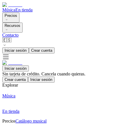
Música
En tienda
Precios
Recursos
Contacto
🇪🇸
Iniciar sesión
Crear cuenta
Iniciar sesión
Sin tarjeta de crédito. Cancela cuando quieras.
Crear cuenta
Iniciar sesión
Explorar
Música
En tienda
Precios
Catálogo musical