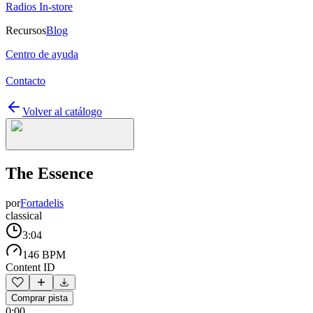
Radios In-store
Recursos
Blog
Centro de ayuda
Contacto
Volver al catálogo
The Essence
por
Fortadelis
classical
3:04
146 BPM
Content ID
Comprar pista
0:00