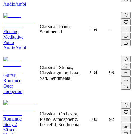
AudioAmbi
Classical, Piano,
1:59
-
Fleeting
Sentimental
Meditative
Piano
AudioAmbi
Classical, Strings,
Classicalguitar, Love,
2:34
96
Guitar
Sad, Sentimental
Romance
Олег
Горбунов
Classical, Orchestra,
Romantic
Piano, Atmospheric,
1:00
92
Story 2
Peaceful, Sentimental
60 sec