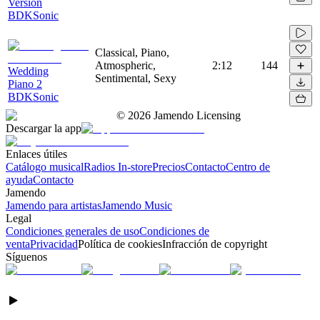
Version
BDKSonic
Classical, Piano,
Atmospheric,
2:12
144
Wedding
Sentimental, Sexy
Piano 2
BDKSonic
©
2026
Jamendo Licensing
Descargar la app
Enlaces útiles
Catálogo musical
Radios In-store
Precios
Contacto
Centro de
ayuda
Contacto
Jamendo
Jamendo para artistas
Jamendo Music
Legal
Condiciones generales de uso
Condiciones de
venta
Privacidad
Política de cookies
Infracción de copyright
Síguenos