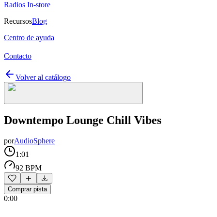
Radios In-store
Recursos
Blog
Centro de ayuda
Contacto
Volver al catálogo
Downtempo Lounge Chill Vibes
por
AudioSphere
1:01
92 BPM
Comprar pista
0:00