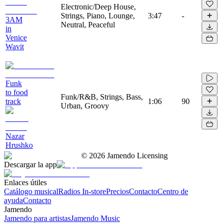
Electronic/Deep House,
Strings, Piano, Lounge,
3:47
-
3AM
Neutral, Peaceful
in
Venice
Wavit
Funk
to food
Funk/R&B, Strings, Bass,
track
1:06
90
Urban, Groovy
Nazar
Hrushko
©
2026
Jamendo Licensing
Descargar la app
Enlaces útiles
Catálogo musical
Radios In-store
Precios
Contacto
Centro de
ayuda
Contacto
Jamendo
Jamendo para artistas
Jamendo Music