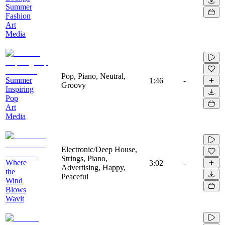
Summer
Fashion
Art
Media
Pop, Piano, Neutral,
Summer
1:46
-
Groovy
Inspiring
Pop
Art
Media
Electronic/Deep House,
Strings, Piano,
Where
3:02
-
Advertising, Happy,
the
Peaceful
Wind
Blows
Wavit