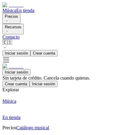
Música
En tienda
Precios
Recursos
Contacto
🇪🇸
Iniciar sesión
Crear cuenta
Iniciar sesión
Sin tarjeta de crédito. Cancela cuando quieras.
Crear cuenta
Iniciar sesión
Explorar
Música
En tienda
Precios
Catálogo musical