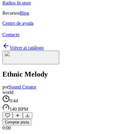
Radios In-store
Recursos
Blog
Centro de ayuda
Contacto
Volver al catálogo
Ethnic Melody
por
Sound Creator
world
0:44
140 BPM
Comprar pista
0:00