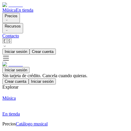
Música
En tienda
Precios
Recursos
Contacto
🇪🇸
Iniciar sesión
Crear cuenta
Iniciar sesión
Sin tarjeta de crédito. Cancela cuando quieras.
Crear cuenta
Iniciar sesión
Explorar
Música
En tienda
Precios
Catálogo musical