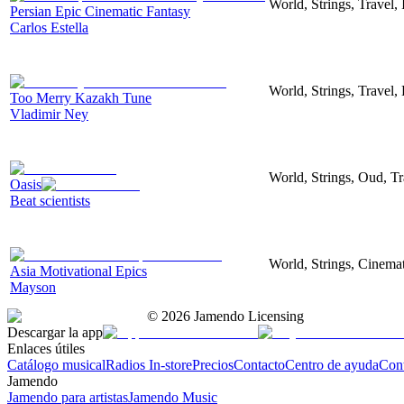
World, Strings, Travel, 
Persian Epic Cinematic Fantasy
Carlos Estella
World, Strings, Travel, 
Too Merry Kazakh Tune
Vladimir Ney
World, Strings, Oud, Tr
Oasis
Beat scientists
World, Strings, Cinemati
Asia Motivational Epics
Mayson
©
2026
Jamendo Licensing
Descargar la app
Enlaces útiles
Catálogo musical
Radios In-store
Precios
Contacto
Centro de ayuda
Con
Jamendo
Jamendo para artistas
Jamendo Music