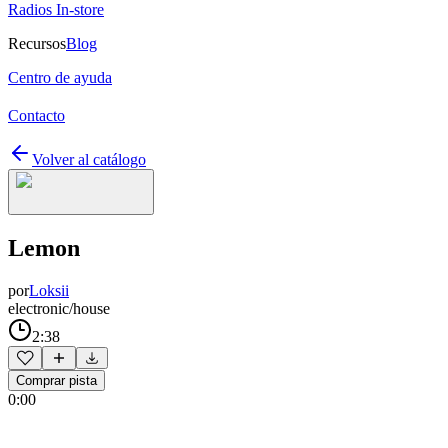
Radios In-store
Recursos
Blog
Centro de ayuda
Contacto
Volver al catálogo
Lemon
por
Loksii
electronic/house
2:38
Comprar pista
0:00