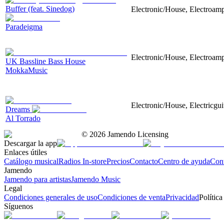
Buffer (feat. Sinedog)
Electronic/House, Electroamp
Paradeigma
Electronic/House, Electroam
UK Bassline Bass House
MokkaMusic
Electronic/House, Electricgui
Dreams
Al Torrado
©
2026
Jamendo Licensing
Descargar la app
Enlaces útiles
Catálogo musical
Radios In-store
Precios
Contacto
Centro de ayuda
Con
Jamendo
Jamendo para artistas
Jamendo Music
Legal
Condiciones generales de uso
Condiciones de venta
Privacidad
Política
Síguenos