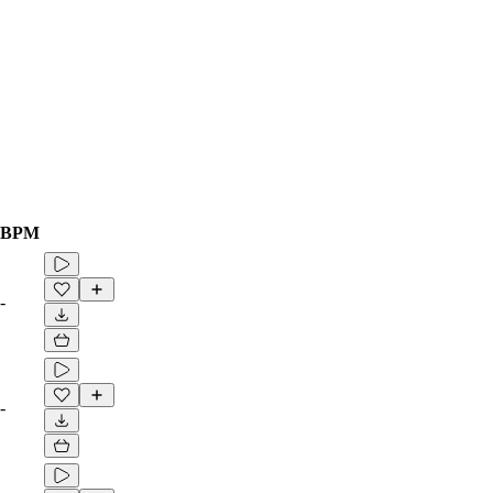
BPM
-
-