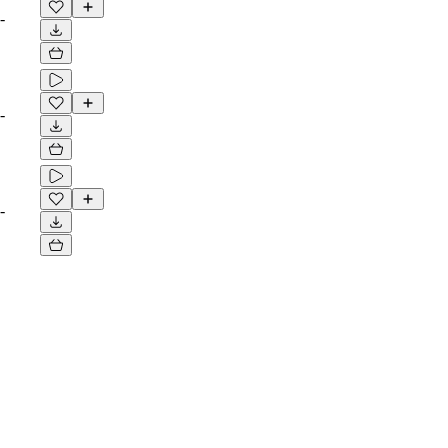
-
-
-