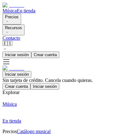
Música
En tienda
Precios
Recursos
Contacto
🇪🇸
Iniciar sesión
Crear cuenta
Iniciar sesión
Sin tarjeta de crédito. Cancela cuando quieras.
Crear cuenta
Iniciar sesión
Explorar
Música
En tienda
Precios
Catálogo musical