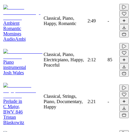
Classical, Piano,
2:49
-
Ambient
Happy, Romantic
Romantic
Mornings
AudioAmbi
Classical, Piano,
Electricpiano, Happy,
2:12
85
Piano
Peaceful
instrumental
Josh Wales
Classical, Strings,
Prelude in
Piano, Documentary,
2:21
-
C Major,
Happy
BWV 846
Tristan
Blaskowitz