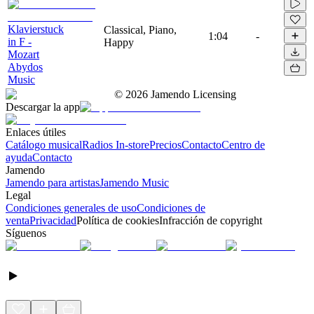
Klavierstuck
Classical, Piano,
1:04
-
in F -
Happy
Mozart
Abydos
Music
©
2026
Jamendo Licensing
Descargar la app
Enlaces útiles
Catálogo musical
Radios In-store
Precios
Contacto
Centro de
ayuda
Contacto
Jamendo
Jamendo para artistas
Jamendo Music
Legal
Condiciones generales de uso
Condiciones de
venta
Privacidad
Política de cookies
Infracción de copyright
Síguenos