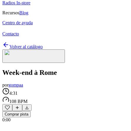
Radios In-store
Recursos
Blog
Centro de ayuda
Contacto
Volver al catálogo
Week-end à Rome
por
gompaa
4:31
108 BPM
Comprar pista
0:00