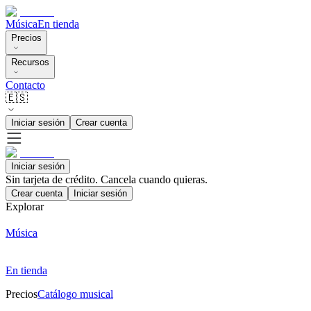
Música
En tienda
Precios
Recursos
Contacto
🇪🇸
Iniciar sesión
Crear cuenta
Iniciar sesión
Sin tarjeta de crédito. Cancela cuando quieras.
Crear cuenta
Iniciar sesión
Explorar
Música
En tienda
Precios
Catálogo musical