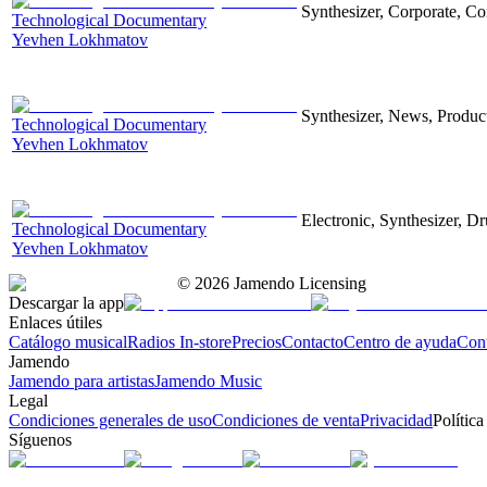
Synthesizer, Corporate, Co
Technological Documentary
Yevhen Lokhmatov
Synthesizer, News, Producti
Technological Documentary
Yevhen Lokhmatov
Electronic, Synthesizer, D
Technological Documentary
Yevhen Lokhmatov
©
2026
Jamendo Licensing
Descargar la app
Enlaces útiles
Catálogo musical
Radios In-store
Precios
Contacto
Centro de ayuda
Con
Jamendo
Jamendo para artistas
Jamendo Music
Legal
Condiciones generales de uso
Condiciones de venta
Privacidad
Política
Síguenos