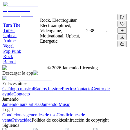
Rock, Electricguitar,
Turn The
Electroamplified,
Time -
Videogame,
2:38
-
Upbeat
Motivational, Upbeat,
Anime
Energetic
Vocal
Pop Punk
Rock
Berool
©
2026
Jamendo Licensing
Descargar la app
Enlaces útiles
Catálogo musical
Radios In-store
Precios
Contacto
Centro de
ayuda
Contacto
Jamendo
Jamendo para artistas
Jamendo Music
Legal
Condiciones generales de uso
Condiciones de
venta
Privacidad
Política de cookies
Infracción de copyright
Síguenos