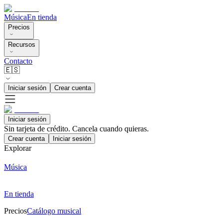
Música
En tienda
Precios
Recursos
Contacto
🇪🇸
Iniciar sesión
Crear cuenta
Iniciar sesión
Sin tarjeta de crédito. Cancela cuando quieras.
Crear cuenta
Iniciar sesión
Explorar
Música
En tienda
Precios
Catálogo musical