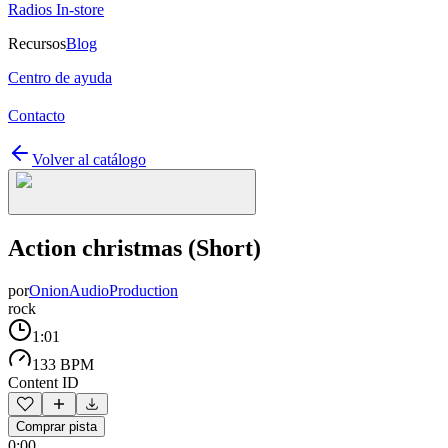
Radios In-store
Recursos
Blog
Centro de ayuda
Contacto
Volver al catálogo
Action christmas (Short)
por
OnionAudioProduction
rock
1:01
133 BPM
Content ID
Comprar pista
0:00