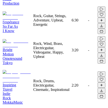
Production
Rock, Guitar, Strings,
Adventure, Upbeat,
6:30
-
l'espérance
Energetic
So Far As
I Know
Rock, Wind, Brass,
Electricguitar,
Bright
3:20
-
Videogame, Happy,
Motion
Upbeat
Omotesound
Tokyo
Rock, Drums,
Inspiring
Electricguitar,
2:20
-
Travel
Cinematic, Inspirational
Indie
Rock
MokkaMusic