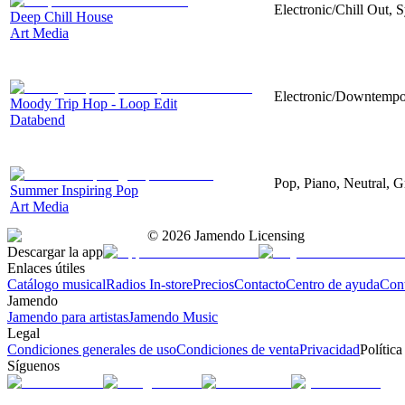
Electronic/Chill Out, S
Deep Chill House
Art Media
Electronic/Downtempo -
Moody Trip Hop - Loop Edit
Databend
Pop, Piano, Neutral, 
Summer Inspiring Pop
Art Media
©
2026
Jamendo Licensing
Descargar la app
Enlaces útiles
Catálogo musical
Radios In-store
Precios
Contacto
Centro de ayuda
Con
Jamendo
Jamendo para artistas
Jamendo Music
Legal
Condiciones generales de uso
Condiciones de venta
Privacidad
Política
Síguenos