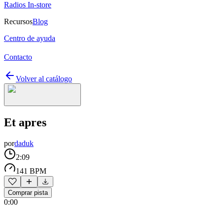
Radios In-store
Recursos
Blog
Centro de ayuda
Contacto
Volver al catálogo
Et apres
por
daduk
2:09
141 BPM
Comprar pista
0:00