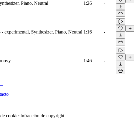
ynthesizer, Piano, Neutral
1:26
-
 experimental, Synthesizer, Piano, Neutral
1:16
-
Groovy
1:46
-
tacto
 de cookies
Infracción de copyright