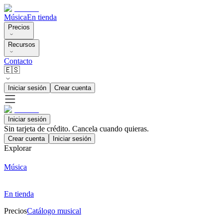
Música
En tienda
Precios
Recursos
Contacto
🇪🇸
Iniciar sesión
Crear cuenta
Iniciar sesión
Sin tarjeta de crédito. Cancela cuando quieras.
Crear cuenta
Iniciar sesión
Explorar
Música
En tienda
Precios
Catálogo musical