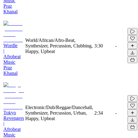
Music
Praz
Khanal
World/African/Afro-Beat,
Wordle
Synthesizer, Percussion, Clubbing,
3:30
-
|
Happy, Upbeat
Afrobeat
Music
Praz
Khanal
Electronic/Dub/Reggae/Dancehall,
Tokyo
Synthesizer, Percussion, Urban,
2:34
-
Revengers
Happy, Upbeat
|
Afrobeat
Music