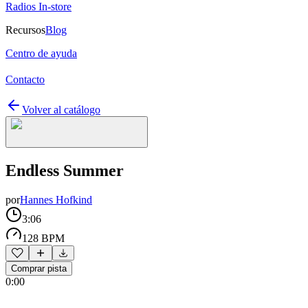
Radios In-store
Recursos
Blog
Centro de ayuda
Contacto
Volver al catálogo
Endless Summer
por
Hannes Hofkind
3:06
128 BPM
Comprar pista
0:00