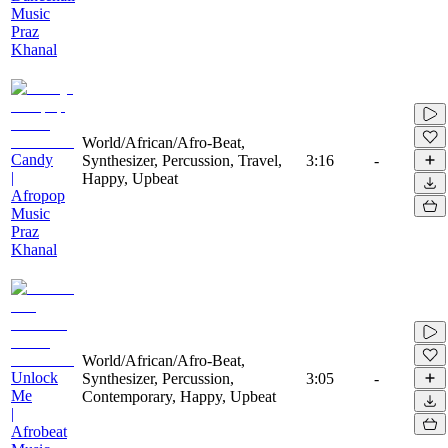
Music
Praz
Khanal
World/African/Afro-Beat,
Candy
Synthesizer, Percussion, Travel,
3:16
-
|
Happy, Upbeat
Afropop
Music
Praz
Khanal
World/African/Afro-Beat,
Unlock
Synthesizer, Percussion,
3:05
-
Me
Contemporary, Happy, Upbeat
|
Afrobeat