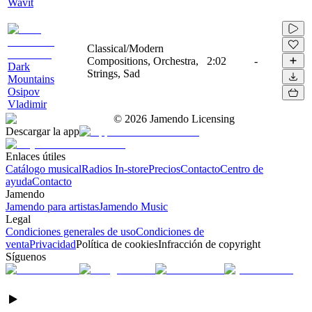
Wavit
Classical/Modern
Compositions, Orchestra,
2:02
-
Dark
Strings, Sad
Mountains
Osipov
Vladimir
©
2026
Jamendo Licensing
Descargar la app
Enlaces útiles
Catálogo musical
Radios In-store
Precios
Contacto
Centro de
ayuda
Contacto
Jamendo
Jamendo para artistas
Jamendo Music
Legal
Condiciones generales de uso
Condiciones de
venta
Privacidad
Política de cookies
Infracción de copyright
Síguenos