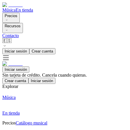
Música
En tienda
Precios
Recursos
Contacto
🇪🇸
Iniciar sesión
Crear cuenta
Iniciar sesión
Sin tarjeta de crédito. Cancela cuando quieras.
Crear cuenta
Iniciar sesión
Explorar
Música
En tienda
Precios
Catálogo musical