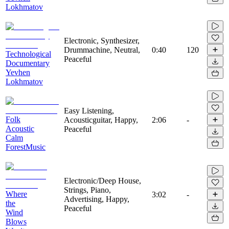
Lokhmatov
Electronic, Synthesizer,
Drummachine, Neutral,
0:40
120
Technological
Peaceful
Documentary
Yevhen
Lokhmatov
Easy Listening,
Folk
Acousticguitar, Happy,
2:06
-
Acoustic
Peaceful
Calm
ForestMusic
Electronic/Deep House,
Strings, Piano,
Where
3:02
-
Advertising, Happy,
the
Peaceful
Wind
Blows