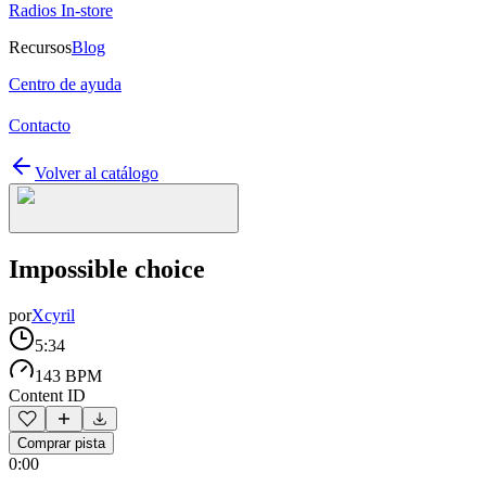
Radios In-store
Recursos
Blog
Centro de ayuda
Contacto
Volver al catálogo
Impossible choice
por
Xcyril
5:34
143 BPM
Content ID
Comprar pista
0:00