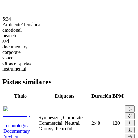
5:34
Ambiente/Temática
emotional
peaceful
sad
documentary
corporate
space
Otras etiquetas
instrumental
Pistas similares
Título
Etiquetas
Duración
BPM
Synthesizer, Corporate,
Commercial, Neutral,
2:48
120
Technological
Groovy, Peaceful
Documentary
Yevhen