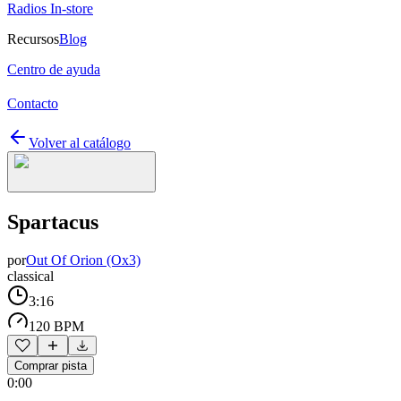
Radios In-store
Recursos
Blog
Centro de ayuda
Contacto
Volver al catálogo
Spartacus
por
Out Of Orion (Ox3)
classical
3:16
120 BPM
Comprar pista
0:00