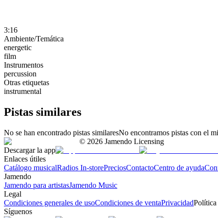
3:16
Ambiente/Temática
energetic
film
Instrumentos
percussion
Otras etiquetas
instrumental
Pistas similares
No se han encontrado pistas similares
No encontramos pistas con el mi
©
2026
Jamendo Licensing
Descargar la app
Enlaces útiles
Catálogo musical
Radios In-store
Precios
Contacto
Centro de ayuda
Con
Jamendo
Jamendo para artistas
Jamendo Music
Legal
Condiciones generales de uso
Condiciones de venta
Privacidad
Política
Síguenos