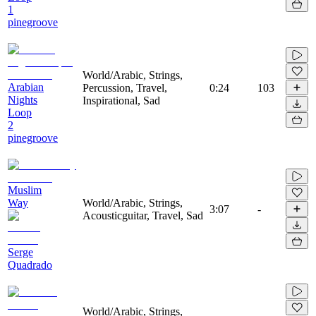
1
pinegroove
World/Arabic, Strings,
Arabian
Percussion, Travel,
0:24
103
Nights
Inspirational, Sad
Loop
2
pinegroove
Muslim
Way
World/Arabic, Strings,
3:07
-
Acousticguitar, Travel, Sad
Serge
Quadrado
World/Arabic, Strings,