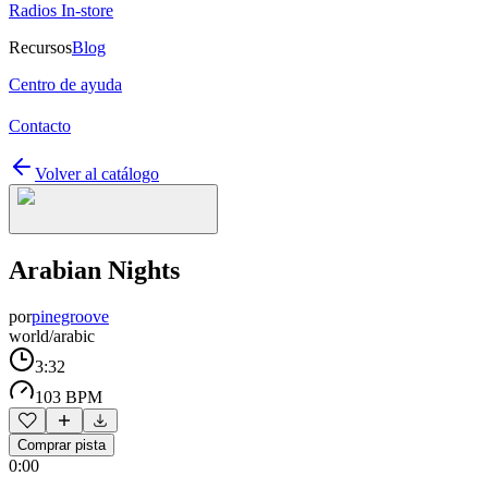
Radios In-store
Recursos
Blog
Centro de ayuda
Contacto
Volver al catálogo
Arabian Nights
por
pinegroove
world/arabic
3:32
103 BPM
Comprar pista
0:00