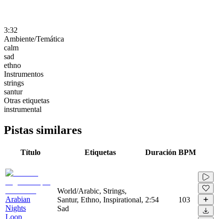
3:32
Ambiente/Temática
calm
sad
ethno
Instrumentos
strings
santur
Otras etiquetas
instrumental
Pistas similares
Título
Etiquetas
Duración
BPM
World/Arabic, Strings,
Arabian
Santur, Ethno, Inspirational,
2:54
103
Nights
Sad
Loop