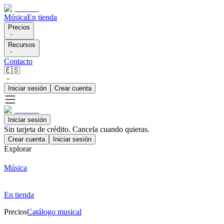
Música
En tienda
Precios
Recursos
Contacto
🇪🇸
Iniciar sesión
Crear cuenta
Iniciar sesión
Sin tarjeta de crédito. Cancela cuando quieras.
Crear cuenta
Iniciar sesión
Explorar
Música
En tienda
Precios
Catálogo musical