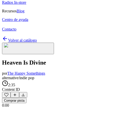
Radios In-store
Recursos
Blog
Centro de ayuda
Contacto
Volver al catálogo
Heaven Is Divine
por
The Happy Somethings
alternative/indie pop
2:35
Content ID
Comprar pista
0:00