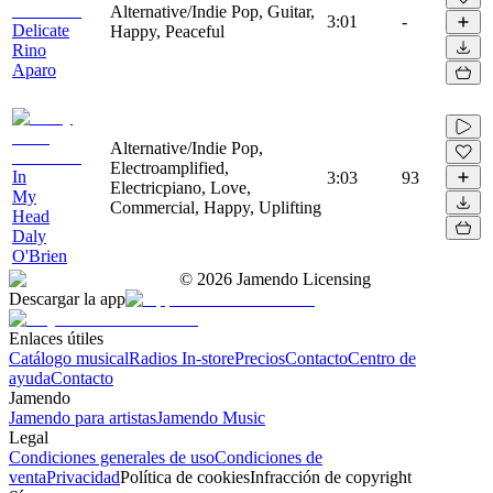
Alternative/Indie Pop, Guitar,
3:01
-
Delicate
Happy, Peaceful
Rino
Aparo
Alternative/Indie Pop,
Electroamplified,
In
3:03
93
Electricpiano, Love,
My
Commercial, Happy, Uplifting
Head
Daly
O'Brien
©
2026
Jamendo Licensing
Descargar la app
Enlaces útiles
Catálogo musical
Radios In-store
Precios
Contacto
Centro de
ayuda
Contacto
Jamendo
Jamendo para artistas
Jamendo Music
Legal
Condiciones generales de uso
Condiciones de
venta
Privacidad
Política de cookies
Infracción de copyright