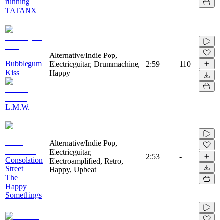
running
TATANX
Alternative/Indie Pop,
Bubblegum
Electricguitar, Drummachine,
2:59
110
Kiss
Happy
L.M.W.
Alternative/Indie Pop,
Electricguitar,
2:53
-
Consolation
Electroamplified, Retro,
Street
Happy, Upbeat
The
Happy
Somethings