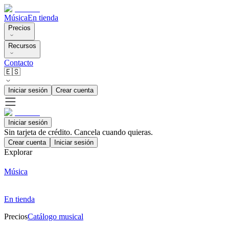
Música
En tienda
Precios
Recursos
Contacto
🇪🇸
Iniciar sesión
Crear cuenta
Iniciar sesión
Sin tarjeta de crédito. Cancela cuando quieras.
Crear cuenta
Iniciar sesión
Explorar
Música
En tienda
Precios
Catálogo musical