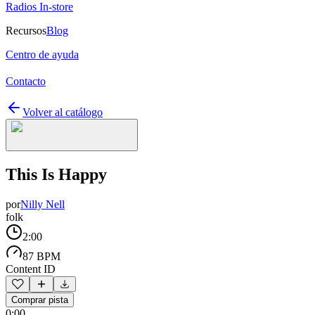
Radios In-store
Recursos
Blog
Centro de ayuda
Contacto
Volver al catálogo
This Is Happy
por
Nilly Nell
folk
2:00
87 BPM
Content ID
Comprar pista
0:00