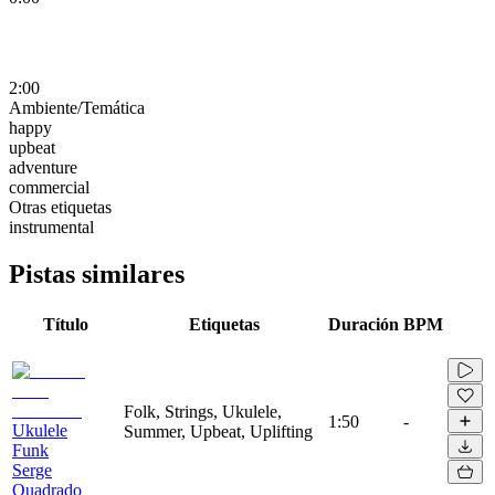
2:00
Ambiente/Temática
happy
upbeat
adventure
commercial
Otras etiquetas
instrumental
Pistas similares
Título
Etiquetas
Duración
BPM
Folk, Strings, Ukulele,
1:50
-
Ukulele
Summer, Upbeat, Uplifting
Funk
Serge
Quadrado