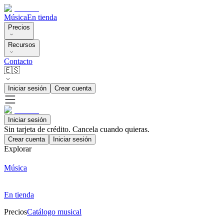
Música
En tienda
Precios
Recursos
Contacto
🇪🇸
Iniciar sesión
Crear cuenta
Iniciar sesión
Sin tarjeta de crédito. Cancela cuando quieras.
Crear cuenta
Iniciar sesión
Explorar
Música
En tienda
Precios
Catálogo musical