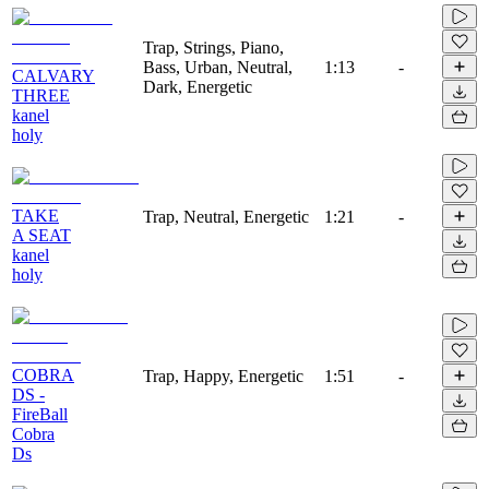
Trap, Strings, Piano,
Bass, Urban, Neutral,
1:13
-
CALVARY
Dark, Energetic
THREE
kanel
holy
TAKE
Trap, Neutral, Energetic
1:21
-
A SEAT
kanel
holy
COBRA
Trap, Happy, Energetic
1:51
-
DS -
FireBall
Cobra
Ds