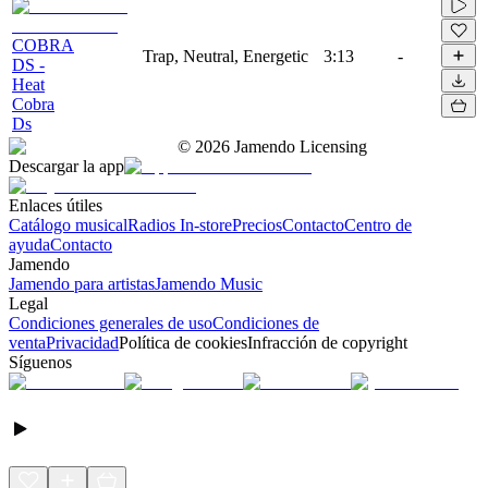
COBRA
Trap, Neutral, Energetic
3:13
-
DS -
Heat
Cobra
Ds
©
2026
Jamendo Licensing
Descargar la app
Enlaces útiles
Catálogo musical
Radios In-store
Precios
Contacto
Centro de
ayuda
Contacto
Jamendo
Jamendo para artistas
Jamendo Music
Legal
Condiciones generales de uso
Condiciones de
venta
Privacidad
Política de cookies
Infracción de copyright
Síguenos