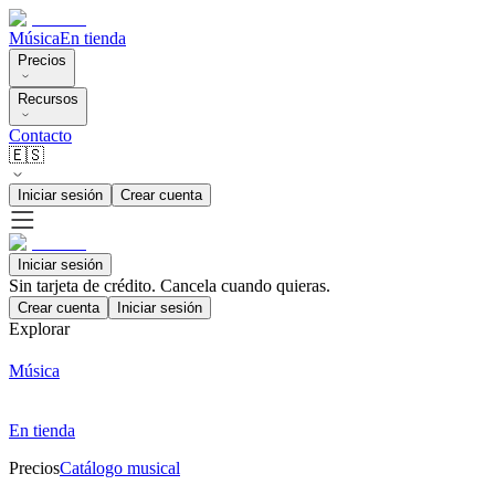
Música
En tienda
Precios
Recursos
Contacto
🇪🇸
Iniciar sesión
Crear cuenta
Iniciar sesión
Sin tarjeta de crédito. Cancela cuando quieras.
Crear cuenta
Iniciar sesión
Explorar
Música
En tienda
Precios
Catálogo musical