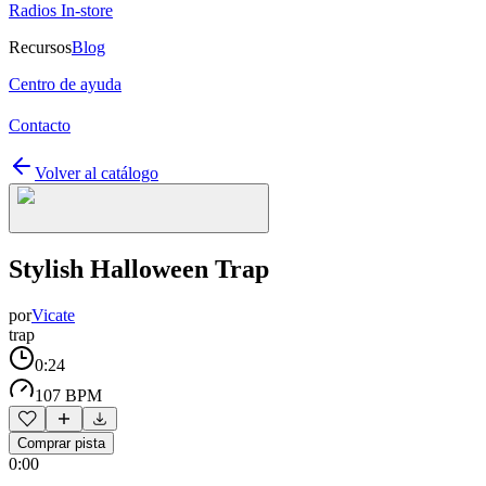
Radios In-store
Recursos
Blog
Centro de ayuda
Contacto
Volver al catálogo
Stylish Halloween Trap
por
Vicate
trap
0:24
107 BPM
Comprar pista
0:00