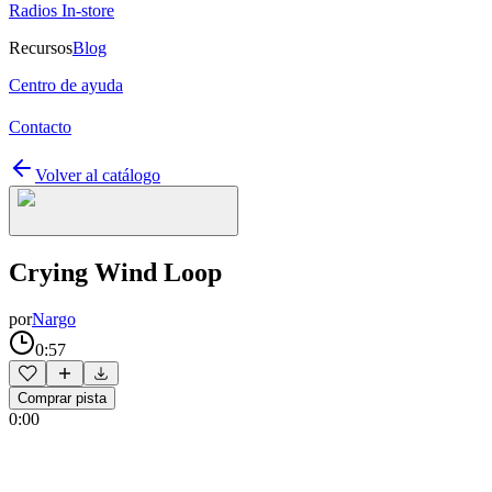
Radios In-store
Recursos
Blog
Centro de ayuda
Contacto
Volver al catálogo
Crying Wind Loop
por
Nargo
0:57
Comprar pista
0:00