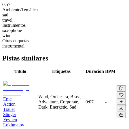
0:57
Ambiente/Temática
sad
travel
Instrumentos
saxophone
wind
Otras etiquetas
instrumental
Pistas similares
Título
Etiquetas
Duración
BPM
Wind, Orchestra, Brass,
Epic
Adventure, Corporate,
0:07
-
Action
Dark, Energetic, Sad
Trailer
Stinger
Yevhen
Lokhmatov