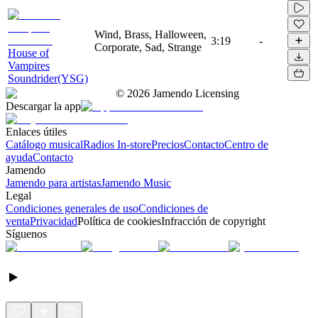
Wind, Brass, Halloween,
3:19
-
Corporate, Sad, Strange
House of
Vampires
Soundrider(YSG)
©
2026
Jamendo Licensing
Descargar la app
Enlaces útiles
Catálogo musical
Radios In-store
Precios
Contacto
Centro de
ayuda
Contacto
Jamendo
Jamendo para artistas
Jamendo Music
Legal
Condiciones generales de uso
Condiciones de
venta
Privacidad
Política de cookies
Infracción de copyright
Síguenos