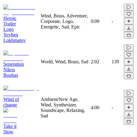
Wind, Brass, Adventure,
Heroic
Corporate, Logo,
0:09
-
Trailer
Energetic, Sad, Epic
Logo
Yevhen
Lokhmatov
World, Wind, Brass, Sad
2:02
139
Seperation
Nikos
Boubas
Wind of
Ambient/New Age,
change
Wind, Synthesizer,
4:00
-
Soundscape, Relaxing,
Sad
Take it
Slow