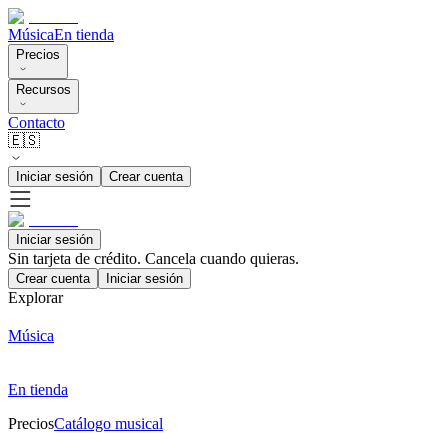
Música
En tienda
Precios
Recursos
Contacto
🇪🇸
Iniciar sesión
Crear cuenta
Iniciar sesión
Sin tarjeta de crédito. Cancela cuando quieras.
Crear cuenta
Iniciar sesión
Explorar
Música
En tienda
Precios
Catálogo musical