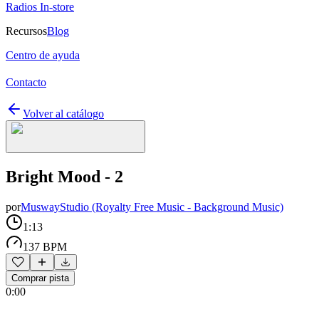
Radios In-store
Recursos
Blog
Centro de ayuda
Contacto
Volver al catálogo
Bright Mood - 2
por
MuswayStudio (Royalty Free Music - Background Music)
1:13
137 BPM
Comprar pista
0:00