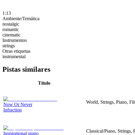
1:13
Ambiente/Temática
nostalgic
romantic
cinematic
Instrumentos
strings
Otras etiquetas
instrumental
Pistas similares
Título
World, Strings, Piano, Fi
Now Or Never
Infraction
Classical/Piano, Strings,
Inspirational piano