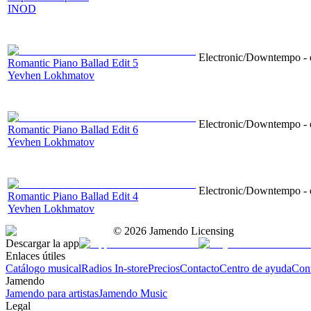
INOD
Electronic/Downtempo - e
Romantic Piano Ballad Edit 5
Yevhen Lokhmatov
Electronic/Downtempo - e
Romantic Piano Ballad Edit 6
Yevhen Lokhmatov
Electronic/Downtempo - e
Romantic Piano Ballad Edit 4
Yevhen Lokhmatov
©
2026
Jamendo Licensing
Descargar la app
Enlaces útiles
Catálogo musical
Radios In-store
Precios
Contacto
Centro de ayuda
Con
Jamendo
Jamendo para artistas
Jamendo Music
Legal