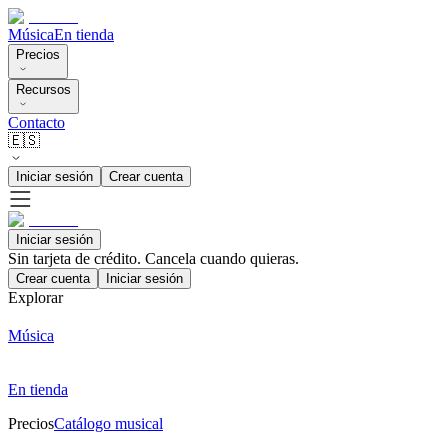
Música
En tienda
Precios
Recursos
Contacto
🇪🇸
Iniciar sesión
Crear cuenta
Iniciar sesión
Sin tarjeta de crédito. Cancela cuando quieras.
Crear cuenta
Iniciar sesión
Explorar
Música
En tienda
Precios
Catálogo musical