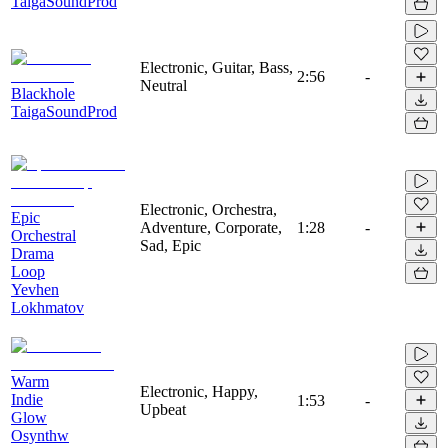
TaigaSoundProd
Electronic, Guitar, Bass,
2:56
-
Neutral
Blackhole
TaigaSoundProd
Electronic, Orchestra,
Epic
Adventure, Corporate,
1:28
-
Orchestral
Sad, Epic
Drama
Loop
Yevhen
Lokhmatov
Warm
Electronic, Happy,
Indie
1:53
-
Upbeat
Glow
Osynthw