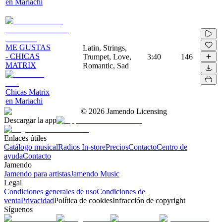
en Mariachi
ME GUSTAS
Latin, Strings,
- CHICAS
Trumpet, Love,
3:40
146
MATRIX
Romantic, Sad
Chicas Matrix
en Mariachi
©
2026
Jamendo Licensing
Descargar la app
Enlaces útiles
Catálogo musical
Radios In-store
Precios
Contacto
Centro de
ayuda
Contacto
Jamendo
Jamendo para artistas
Jamendo Music
Legal
Condiciones generales de uso
Condiciones de
venta
Privacidad
Política de cookies
Infracción de copyright
Síguenos