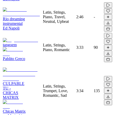
Latin, Strings,
Piano, Travel,
2:46
-
Rio dreaming
Neutral, Upbeat
instrumental
Ed Napoli
tangoem
Latin, Strings,
3:33
90
Piano, Romantic
Pablito Greco
CULPABLE
Latin, Strings,
TU -
Trumpet, Love,
3:34
135
CHICAS
Romantic, Sad
MATRIX
Chicas Matrix