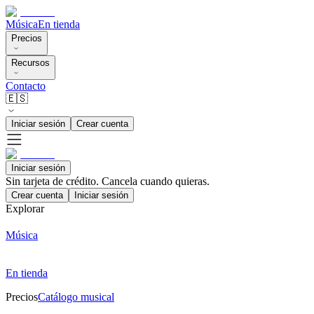
Música
En tienda
Precios
Recursos
Contacto
🇪🇸
Iniciar sesión
Crear cuenta
Iniciar sesión
Sin tarjeta de crédito. Cancela cuando quieras.
Crear cuenta
Iniciar sesión
Explorar
Música
En tienda
Precios
Catálogo musical