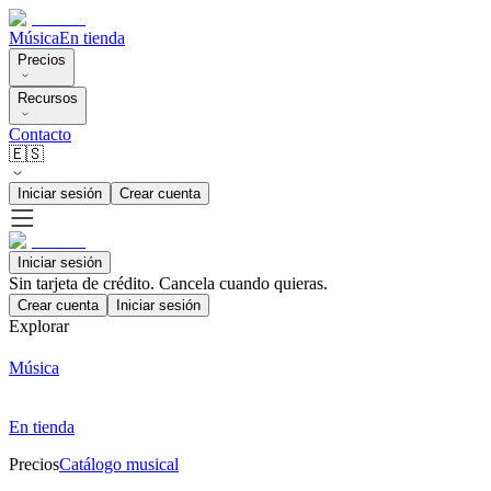
Música
En tienda
Precios
Recursos
Contacto
🇪🇸
Iniciar sesión
Crear cuenta
Iniciar sesión
Sin tarjeta de crédito. Cancela cuando quieras.
Crear cuenta
Iniciar sesión
Explorar
Música
En tienda
Precios
Catálogo musical