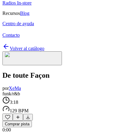
Radios In-store
Recursos
Blog
Centro de ayuda
Contacto
Volver al catálogo
De toute Façon
por
XeMa
funk/r&b
3:18
129 BPM
Comprar pista
0:00