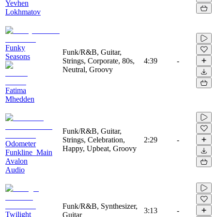
Yevhen
Lokhmatov
Funky
Funk/R&B, Guitar,
Seasons
Strings, Corporate, 80s,
4:39
-
Neutral, Groovy
Fatima
Mhedden
Funk/R&B, Guitar,
Strings, Celebration,
2:29
-
Odometer
Happy, Upbeat, Groovy
Funkline_Main
Avalon
Audio
Funk/R&B, Synthesizer,
3:13
-
Twilight
Guitar