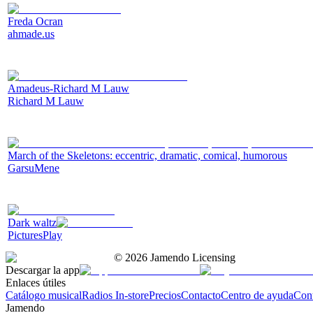
Freda Ocran
ahmade.us
Amadeus-Richard M Lauw
Richard M Lauw
March of the Skeletons: eccentric, dramatic, comical, humorous
GarsuMene
Dark waltz
PicturesPlay
©
2026
Jamendo Licensing
Descargar la app
Enlaces útiles
Catálogo musical
Radios In-store
Precios
Contacto
Centro de ayuda
Con
Jamendo