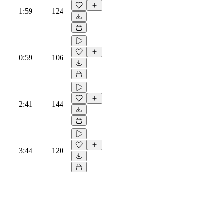
1:59
124
0:59
106
2:41
144
3:44
120