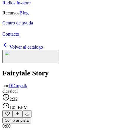
Radios In-store
Recursos
Blog
Centro de ayuda
Contacto
Volver al catálogo
Fairytale Story
por
DDmyzik
classical
2:32
105 BPM
Comprar pista
0:00