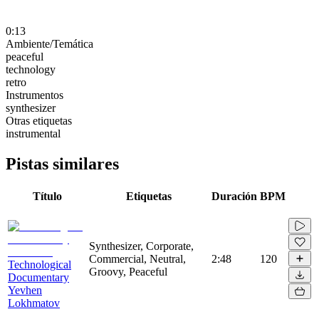
0:13
Ambiente/Temática
peaceful
technology
retro
Instrumentos
synthesizer
Otras etiquetas
instrumental
Pistas similares
Título
Etiquetas
Duración
BPM
Synthesizer, Corporate,
Commercial, Neutral,
2:48
120
Technological
Groovy, Peaceful
Documentary
Yevhen
Lokhmatov