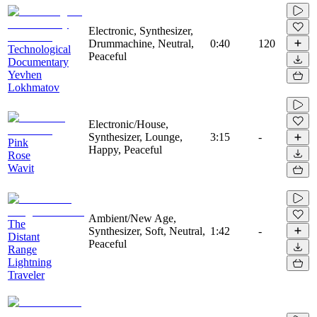
Electronic, Synthesizer,
Drummachine, Neutral,
0:40
120
Technological
Peaceful
Documentary
Yevhen
Lokhmatov
Electronic/House,
Synthesizer, Lounge,
3:15
-
Pink
Happy, Peaceful
Rose
Wavit
Ambient/New Age,
The
Synthesizer, Soft, Neutral,
1:42
-
Distant
Peaceful
Range
Lightning
Traveler