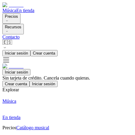
Música
En tienda
Precios
Recursos
Contacto
🇪🇸
Iniciar sesión
Crear cuenta
Iniciar sesión
Sin tarjeta de crédito. Cancela cuando quieras.
Crear cuenta
Iniciar sesión
Explorar
Música
En tienda
Precios
Catálogo musical