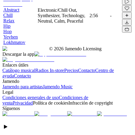
Abstract
Electronic/Chill Out,
Chill
Synthesizer, Technology,
2:56
-
Relax
Neutral, Calm, Peaceful
Hip
Hop
Yevhen
Lokhmatov
©
2026
Jamendo Licensing
Descargar la app
Enlaces útiles
Catálogo musical
Radios In-store
Precios
Contacto
Centro de
ayuda
Contacto
Jamendo
Jamendo para artistas
Jamendo Music
Legal
Condiciones generales de uso
Condiciones de
venta
Privacidad
Política de cookies
Infracción de copyright
Síguenos