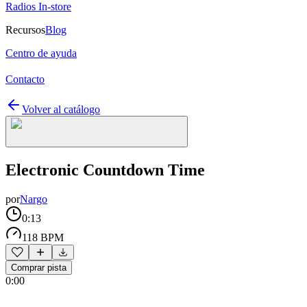
Radios In-store
Recursos
Blog
Centro de ayuda
Contacto
Volver al catálogo
Electronic Countdown Time
por
Nargo
0:13
118 BPM
Comprar pista
0:00