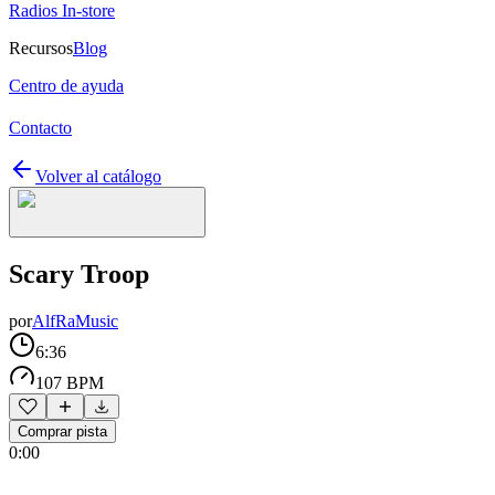
Radios In-store
Recursos
Blog
Centro de ayuda
Contacto
Volver al catálogo
Scary Troop
por
AlfRaMusic
6:36
107 BPM
Comprar pista
0:00