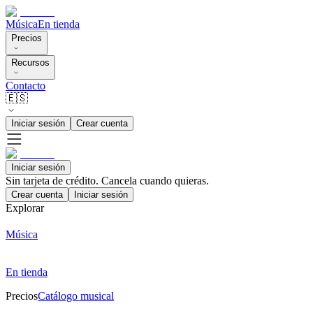
Música
En tienda
Precios
Recursos
Contacto
🇪🇸
Iniciar sesión
Crear cuenta
Iniciar sesión
Sin tarjeta de crédito. Cancela cuando quieras.
Crear cuenta
Iniciar sesión
Explorar
Música
En tienda
Precios
Catálogo musical