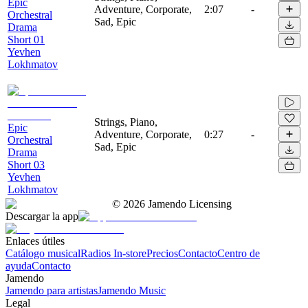
Epic
Adventure, Corporate,
2:07
-
Orchestral
Sad, Epic
Drama
Short 01
Yevhen
Lokhmatov
Strings, Piano,
Epic
Adventure, Corporate,
0:27
-
Orchestral
Sad, Epic
Drama
Short 03
Yevhen
Lokhmatov
©
2026
Jamendo Licensing
Descargar la app
Enlaces útiles
Catálogo musical
Radios In-store
Precios
Contacto
Centro de
ayuda
Contacto
Jamendo
Jamendo para artistas
Jamendo Music
Legal