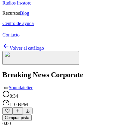
Radios In-store
Recursos
Blog
Centro de ayuda
Contacto
Volver al catálogo
Breaking News Corporate
por
Soundatelier
0:34
110 BPM
Comprar pista
0:00