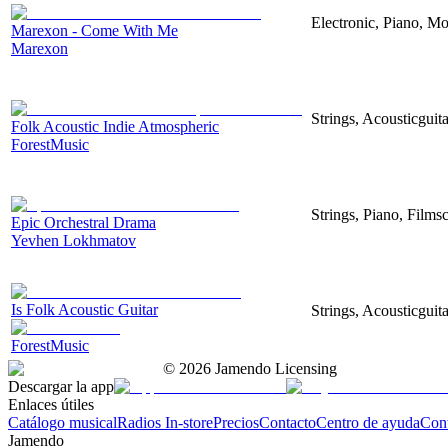
Electronic, Piano, Mo
Marexon - Come With Me
Marexon
Strings, Acousticguita
Folk Acoustic Indie Atmospheric
ForestMusic
Strings, Piano, Filmsc
Epic Orchestral Drama
Yevhen Lokhmatov
Is Folk Acoustic Guitar
Strings, Acousticguit
ForestMusic
©
2026
Jamendo Licensing
Descargar la app
Enlaces útiles
Catálogo musical
Radios In-store
Precios
Contacto
Centro de ayuda
Con
Jamendo