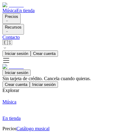
Música
En tienda
Precios
Recursos
Contacto
🇪🇸
Iniciar sesión
Crear cuenta
Iniciar sesión
Sin tarjeta de crédito. Cancela cuando quieras.
Crear cuenta
Iniciar sesión
Explorar
Música
En tienda
Precios
Catálogo musical