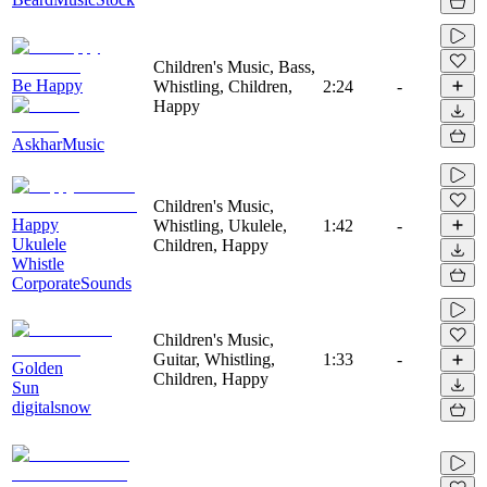
Children's Music, Bass,
Be Happy
Whistling, Children,
2:24
-
Happy
AskharMusic
Children's Music,
Happy
Whistling, Ukulele,
1:42
-
Ukulele
Children, Happy
Whistle
CorporateSounds
Children's Music,
Guitar, Whistling,
1:33
-
Golden
Children, Happy
Sun
digitalsnow