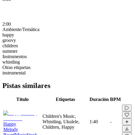
2:00
Ambiente/Temática
happy
groovy
children
summer
Instrumentos
whistling
Otras etiquetas
instrumental
Pistas similares
Título
Etiquetas
Duración
BPM
Children's Music,
Whistling, Ukulele,
1:40
-
Happy
Children, Happy
Melody
BeardMusicStock