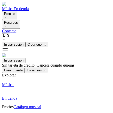
Música
En tienda
Precios
Recursos
Contacto
🇪🇸
Iniciar sesión
Crear cuenta
Iniciar sesión
Sin tarjeta de crédito. Cancela cuando quieras.
Crear cuenta
Iniciar sesión
Explorar
Música
En tienda
Precios
Catálogo musical