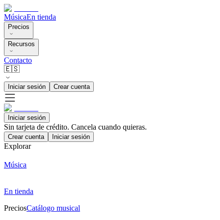
Música
En tienda
Precios
Recursos
Contacto
🇪🇸
Iniciar sesión
Crear cuenta
Iniciar sesión
Sin tarjeta de crédito. Cancela cuando quieras.
Crear cuenta
Iniciar sesión
Explorar
Música
En tienda
Precios
Catálogo musical