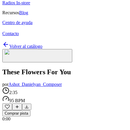
Radios In-store
Recursos
Blog
Centro de ayuda
Contacto
Volver al catálogo
These Flowers For You
por
Ashot_Danielyan_Composer
2:35
95 BPM
Comprar pista
0:00