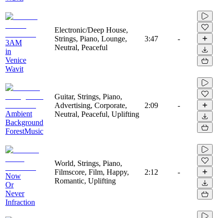
Electronic/Deep House,
Strings, Piano, Lounge,
3:47
-
3AM
Neutral, Peaceful
in
Venice
Wavit
Guitar, Strings, Piano,
Advertising, Corporate,
2:09
-
Ambient
Neutral, Peaceful, Uplifting
Background
ForestMusic
World, Strings, Piano,
Filmscore, Film, Happy,
2:12
-
Now
Romantic, Uplifting
Or
Never
Infraction