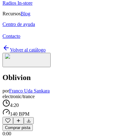
Radios In-store
Recursos
Blog
Centro de ayuda
Contacto
Volver al catálogo
Oblivion
por
Franco Uda Sankara
electronic/trance
4:20
140 BPM
Comprar pista
0:00