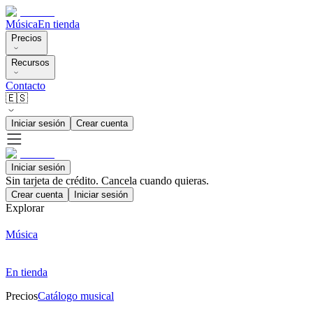
Música
En tienda
Precios
Recursos
Contacto
🇪🇸
Iniciar sesión
Crear cuenta
Iniciar sesión
Sin tarjeta de crédito. Cancela cuando quieras.
Crear cuenta
Iniciar sesión
Explorar
Música
En tienda
Precios
Catálogo musical