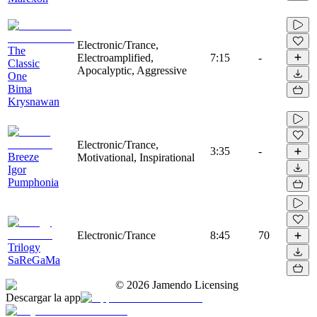
Electronic/Trance,
The
Electroamplified,
7:15
-
Classic
Apocalyptic, Aggressive
One
Bima
Krysnawan
Electronic/Trance,
3:35
-
Breeze
Motivational, Inspirational
Igor
Pumphonia
Electronic/Trance
8:45
70
Trilogy
SaReGaMa
©
2026
Jamendo Licensing
Descargar la app