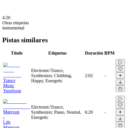
4:20
Otras etiquetas
instrumental
Pistas similares
Título
Etiquetas
Duración
BPM
Electronic/Trance,
Synthesizer, Clubbing,
2:02
-
Trance
Happy, Energetic
Music
YuraSoop
Electronic/Trance,
Marexon
Synthesizer, Piano, Neutral,
6:20
-
-
Energetic
Life
Marexon