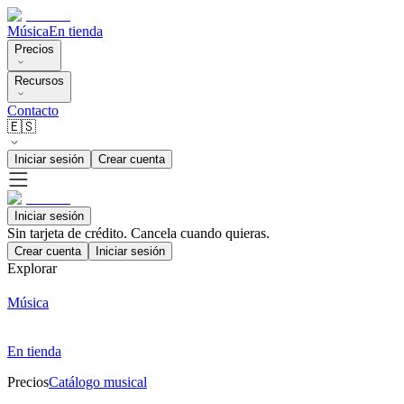
Música
En tienda
Precios
Recursos
Contacto
🇪🇸
Iniciar sesión
Crear cuenta
Iniciar sesión
Sin tarjeta de crédito. Cancela cuando quieras.
Crear cuenta
Iniciar sesión
Explorar
Música
En tienda
Precios
Catálogo musical