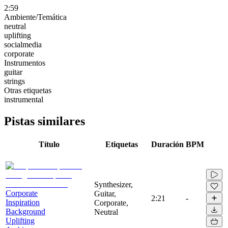
2:59
Ambiente/Temática
neutral
uplifting
socialmedia
corporate
Instrumentos
guitar
strings
Otras etiquetas
instrumental
Pistas similares
Título
Etiquetas
Duración
BPM
Synthesizer,
Corporate
Guitar,
2:21
-
Inspiration
Corporate,
Background
Neutral
Uplifting