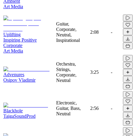
Ambient
Art Media
Guitar,
Corporate,
2:08
-
Uplifting
Neutral,
Inspiring Positive
Inspirational
Corporate
Art Media
Orchestra,
Strings,
3:25
-
Advenures
Corporate,
Osipov Vladimir
Neutral
Electronic,
Guitar, Bass,
2:56
-
Blackhole
Neutral
TaigaSoundProd