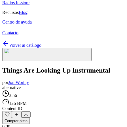
Radios In-store
Recursos
Blog
Centro de ayuda
Contacto
Volver al catálogo
Things Are Looking Up Instrumental
por
Jon Worthy
alternative
3:56
126 BPM
Content ID
Comprar pista
0:00