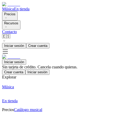
Música
En tienda
Precios
Recursos
Contacto
🇪🇸
Iniciar sesión
Crear cuenta
Iniciar sesión
Sin tarjeta de crédito. Cancela cuando quieras.
Crear cuenta
Iniciar sesión
Explorar
Música
En tienda
Precios
Catálogo musical