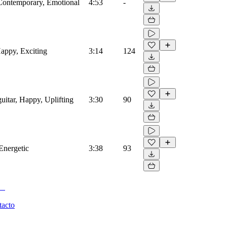
, Contemporary, Emotional
4:53
-
Happy, Exciting
3:14
124
guitar, Happy, Uplifting
3:30
90
Energetic
3:38
93
tacto