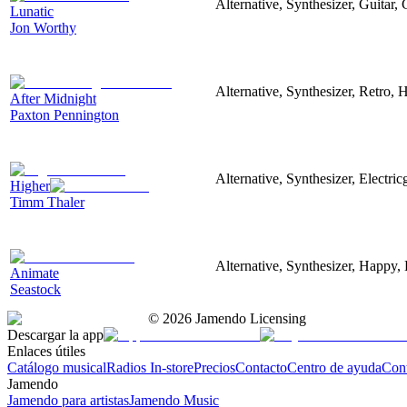
Alternative, Synthesizer, Guitar
Lunatic
Jon Worthy
Alternative, Synthesizer, Retro, 
After Midnight
Paxton Pennington
Alternative, Synthesizer, Electric
Higher
Timm Thaler
Alternative, Synthesizer, Happy, 
Animate
Seastock
©
2026
Jamendo Licensing
Descargar la app
Enlaces útiles
Catálogo musical
Radios In-store
Precios
Contacto
Centro de ayuda
Con
Jamendo
Jamendo para artistas
Jamendo Music