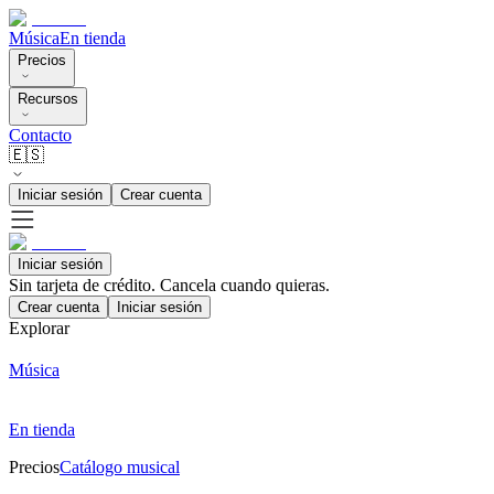
Música
En tienda
Precios
Recursos
Contacto
🇪🇸
Iniciar sesión
Crear cuenta
Iniciar sesión
Sin tarjeta de crédito. Cancela cuando quieras.
Crear cuenta
Iniciar sesión
Explorar
Música
En tienda
Precios
Catálogo musical