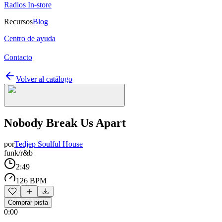
Radios In-store
Recursos
Blog
Centro de ayuda
Contacto
Volver al catálogo
Nobody Break Us Apart
por
Tedjep Soulful House
funk/r&b
2:49
126 BPM
Comprar pista
0:00