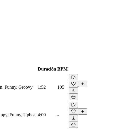
Duración
BPM
on, Funny, Groovy
1:52
105
appy, Funny, Upbeat
4:00
-