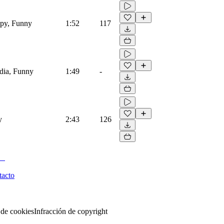
ppy, Funny
1:52
117
dia, Funny
1:49
-
y
2:43
126
tacto
 de cookies
Infracción de copyright