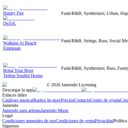
Happy Fire
Funk/R&B, Synthesizer, Urban, Ha
DeZeL
Funk/R&B, Strings, Bass, Social Me
Walking At Beach
Emmraan
Funk/R&B, Synthesizer, Bass, Funn
Bring Your Boot
Tedjep Soulful House
©
2026
Jamendo Licensing
Descargar la app
Enlaces útiles
Catálogo musical
Radios In-store
Precios
Contacto
Centro de ayuda
Con
Jamendo
Jamendo para artistas
Jamendo Music
Legal
Condiciones generales de uso
Condiciones de venta
Privacidad
Política
Síguenos