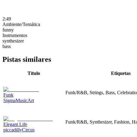
2:49
Ambiente/Temática
funny
Instrumentos
synthesizer
bass
Pistas similares
Título
Etiquetas
Funk/R&B, Strings, Bass, Celebrati
Funk
SigmaMusicArt
Funk/R&B, Synthesizer, Fashion, H
Elegant Life
piccadillyCircus