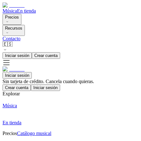
Música
En tienda
Precios
Recursos
Contacto
🇪🇸
Iniciar sesión
Crear cuenta
Iniciar sesión
Sin tarjeta de crédito. Cancela cuando quieras.
Crear cuenta
Iniciar sesión
Explorar
Música
En tienda
Precios
Catálogo musical