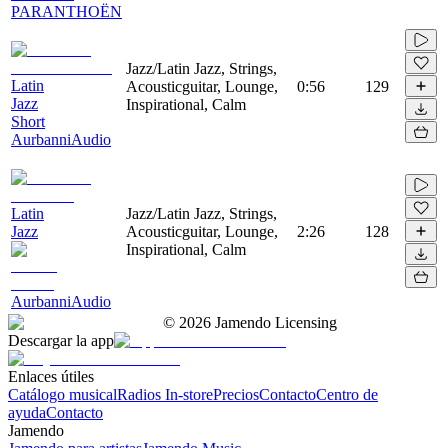
PARANTHOËN
Jazz/Latin Jazz, Strings,
Latin
Acousticguitar, Lounge,
0:56
129
Jazz
Inspirational, Calm
Short
AurbanniAudio
Latin
Jazz/Latin Jazz, Strings,
Jazz
Acousticguitar, Lounge,
2:26
128
Inspirational, Calm
AurbanniAudio
©
2026
Jamendo Licensing
Descargar la app
Enlaces útiles
Catálogo musical
Radios In-store
Precios
Contacto
Centro de
ayuda
Contacto
Jamendo