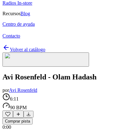
Radios In-store
Recursos
Blog
Centro de ayuda
Contacto
Volver al catálogo
Avi Rosenfeld - Olam Hadash
por
Avi Rosenfeld
6:11
90 BPM
Comprar pista
0:00