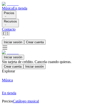
Música
En tienda
Precios
Recursos
Contacto
🇪🇸
Iniciar sesión
Crear cuenta
Iniciar sesión
Sin tarjeta de crédito. Cancela cuando quieras.
Crear cuenta
Iniciar sesión
Explorar
Música
En tienda
Precios
Catálogo musical