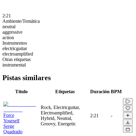
2:21
Ambiente/Temática
neutral
aggressive
action
Instrumentos
electricguitar
electroamplified
Otras etiquetas
instrumental
Pistas similares
Título
Etiquetas
Duración
BPM
Rock, Electricguitar,
Electroamplified,
Force
2:21
-
Hybrid, Neutral,
Yourself
Groovy, Energetic
Serge
Quadrado