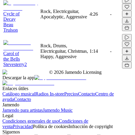
Rock, Electricguitar,
Cycle of
4:26
-
Apocalyptic, Aggressive
Decay
Beau
Trulson
Rock, Drums,
Electricguitar, Christmas,
1:14
-
Carol of
Happy, Aggressive
the Bells
Stevesterry2
©
2026
Jamendo Licensing
Descargar la app
Enlaces útiles
Catálogo musical
Radios In-store
Precios
Contacto
Centro de
ayuda
Contacto
Jamendo
Jamendo para artistas
Jamendo Music
Legal
Condiciones generales de uso
Condiciones de
venta
Privacidad
Política de cookies
Infracción de copyright
Síguenos