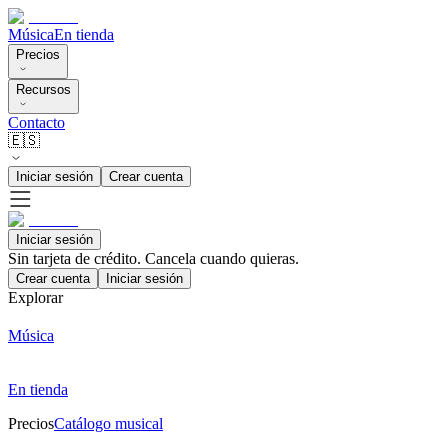
Música
En tienda
Precios
Recursos
Contacto
🇪🇸
Iniciar sesión
Crear cuenta
Iniciar sesión
Sin tarjeta de crédito. Cancela cuando quieras.
Crear cuenta
Iniciar sesión
Explorar
Música
En tienda
Precios
Catálogo musical