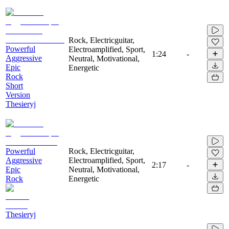
Rock, Electricguitar,
Powerful
Electroamplified, Sport,
1:24
-
Aggressive
Neutral, Motivational,
Epic
Energetic
Rock
Short
Version
Thesieryj
Powerful
Rock, Electricguitar,
Aggressive
Electroamplified, Sport,
2:17
-
Epic
Neutral, Motivational,
Rock
Energetic
Thesieryj