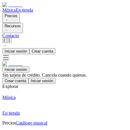
Música
En tienda
Precios
Recursos
Contacto
🇪🇸
Iniciar sesión
Crear cuenta
Iniciar sesión
Sin tarjeta de crédito. Cancela cuando quieras.
Crear cuenta
Iniciar sesión
Explorar
Música
En tienda
Precios
Catálogo musical