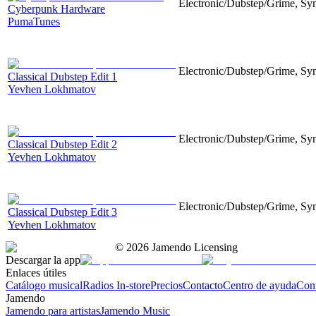
Electronic/Dubstep/Grime, Syn
Cyberpunk Hardware
PumaTunes
Electronic/Dubstep/Grime, Synt
Classical Dubstep Edit 1
Yevhen Lokhmatov
Electronic/Dubstep/Grime, Synt
Classical Dubstep Edit 2
Yevhen Lokhmatov
Electronic/Dubstep/Grime, Synt
Classical Dubstep Edit 3
Yevhen Lokhmatov
©
2026
Jamendo Licensing
Descargar la app
Enlaces útiles
Catálogo musical
Radios In-store
Precios
Contacto
Centro de ayuda
Con
Jamendo
Jamendo para artistas
Jamendo Music