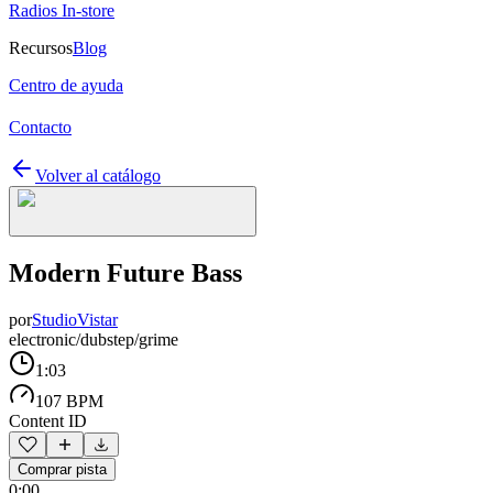
Radios In-store
Recursos
Blog
Centro de ayuda
Contacto
Volver al catálogo
Modern Future Bass
por
StudioVistar
electronic/dubstep/grime
1:03
107 BPM
Content ID
Comprar pista
0:00