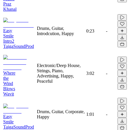
Praz
Khanal
Drums, Guitar,
Easy
0:23
-
Introdcution, Happy
Smile
Intro2
TaigaSoundProd
Electronic/Deep House,
Strings, Piano,
Where
3:02
-
Advertising, Happy,
the
Peaceful
Wind
Blows
Wavit
Drums, Guitar, Corporate,
1:01
-
Easy
Happy
Smile
TaigaSoundProd