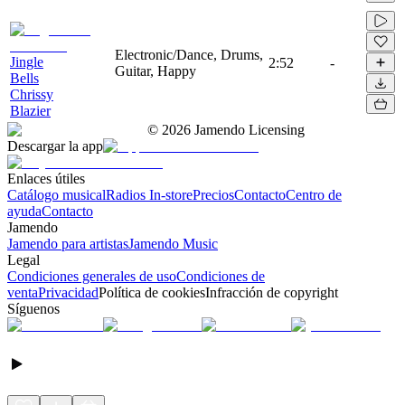
Electronic/Dance, Drums,
Jingle
2:52
-
Guitar, Happy
Bells
Chrissy
Blazier
©
2026
Jamendo Licensing
Descargar la app
Enlaces útiles
Catálogo musical
Radios In-store
Precios
Contacto
Centro de
ayuda
Contacto
Jamendo
Jamendo para artistas
Jamendo Music
Legal
Condiciones generales de uso
Condiciones de
venta
Privacidad
Política de cookies
Infracción de copyright
Síguenos