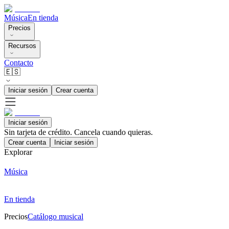
Música
En tienda
Precios
Recursos
Contacto
🇪🇸
Iniciar sesión
Crear cuenta
Iniciar sesión
Sin tarjeta de crédito. Cancela cuando quieras.
Crear cuenta
Iniciar sesión
Explorar
Música
En tienda
Precios
Catálogo musical