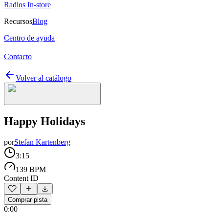
Radios In-store
Recursos
Blog
Centro de ayuda
Contacto
Volver al catálogo
Happy Holidays
por
Stefan Kartenberg
3:15
139 BPM
Content ID
Comprar pista
0:00