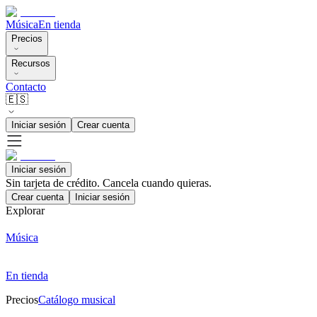
Música
En tienda
Precios
Recursos
Contacto
🇪🇸
Iniciar sesión
Crear cuenta
Iniciar sesión
Sin tarjeta de crédito. Cancela cuando quieras.
Crear cuenta
Iniciar sesión
Explorar
Música
En tienda
Precios
Catálogo musical