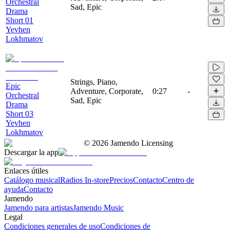
Orchestral
Sad, Epic
Drama
Short 01
Yevhen
Lokhmatov
Strings, Piano,
Epic
Adventure, Corporate,
0:27
-
Orchestral
Sad, Epic
Drama
Short 03
Yevhen
Lokhmatov
©
2026
Jamendo Licensing
Descargar la app
Enlaces útiles
Catálogo musical
Radios In-store
Precios
Contacto
Centro de
ayuda
Contacto
Jamendo
Jamendo para artistas
Jamendo Music
Legal
Condiciones generales de uso
Condiciones de