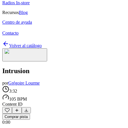
Radios In-store
Recursos
Blog
Centro de ayuda
Contacto
Volver al catálogo
Intrusion
por
Grégoire Lourme
3:32
105 BPM
Content ID
Comprar pista
0:00