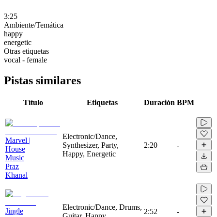
3:25
Ambiente/Temática
happy
energetic
Otras etiquetas
vocal - female
Pistas similares
Título
Etiquetas
Duración
BPM
Electronic/Dance,
Marvel |
Synthesizer, Party,
2:20
-
House
Happy, Energetic
Music
Praz
Khanal
Electronic/Dance, Drums,
Jingle
2:52
-
Guitar, Happy