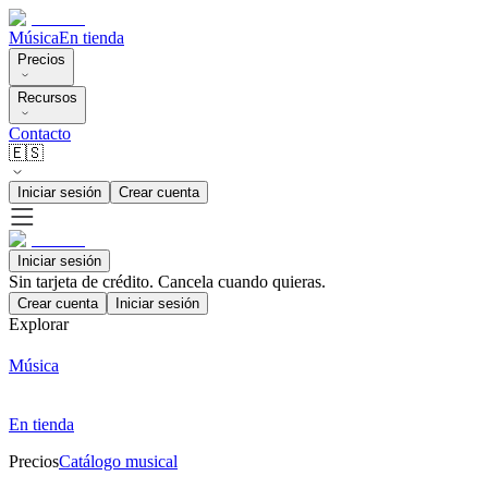
Música
En tienda
Precios
Recursos
Contacto
🇪🇸
Iniciar sesión
Crear cuenta
Iniciar sesión
Sin tarjeta de crédito. Cancela cuando quieras.
Crear cuenta
Iniciar sesión
Explorar
Música
En tienda
Precios
Catálogo musical